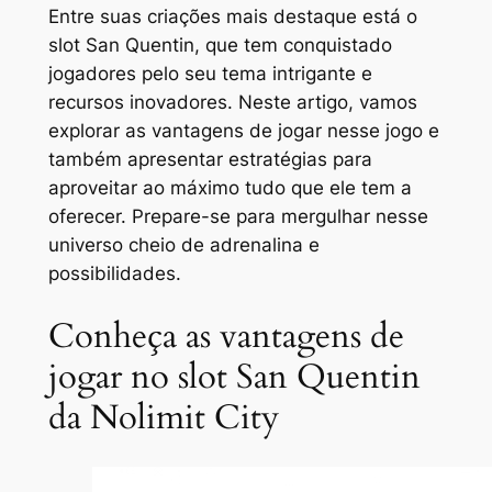
Entre suas criações mais destaque está o
slot
San Quentin
, que tem conquistado
jogadores pelo seu tema intrigante e
recursos inovadores. Neste artigo, vamos
explorar as vantagens de jogar nesse jogo e
também apresentar estratégias para
aproveitar ao máximo tudo que ele tem a
oferecer. Prepare-se para mergulhar nesse
universo cheio de adrenalina e
possibilidades.
Conheça as vantagens de
jogar no slot San Quentin
da Nolimit City