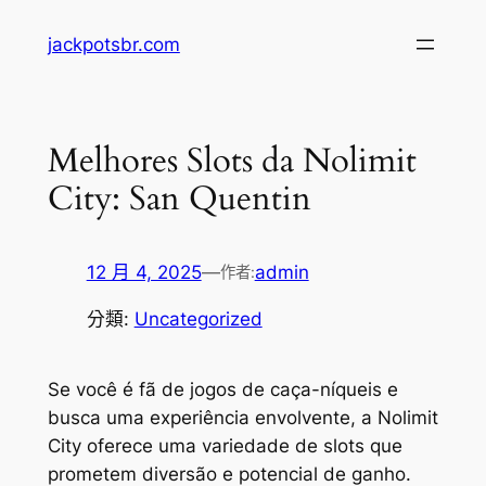
跳
jackpotsbr.com
至
主
要
內
Melhores Slots da Nolimit
容
City: San Quentin
12 月 4, 2025
—
admin
作者:
分類:
Uncategorized
Se você é fã de jogos de caça-níqueis e
busca uma experiência envolvente, a Nolimit
City oferece uma variedade de slots que
prometem diversão e potencial de ganho.