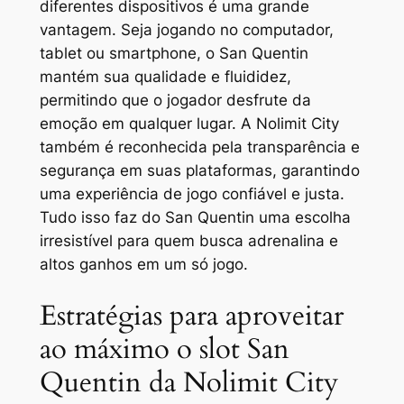
diferentes dispositivos é uma grande
vantagem. Seja jogando no computador,
tablet ou smartphone, o
San Quentin
mantém sua qualidade e fluididez,
permitindo que o jogador desfrute da
emoção em qualquer lugar. A Nolimit City
também é reconhecida pela transparência e
segurança em suas plataformas, garantindo
uma experiência de jogo confiável e justa.
Tudo isso faz do
San Quentin
uma escolha
irresistível para quem busca adrenalina e
altos ganhos em um só jogo.
Estratégias para aproveitar
ao máximo o slot San
Quentin da Nolimit City