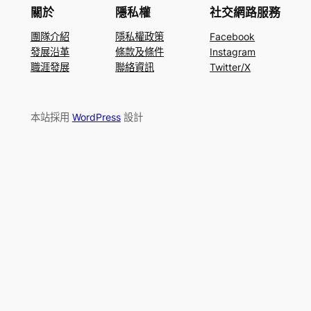
關於
隱私權
社交網路服務
團隊介紹
隱私權政策
Facebook
發展沿革
條款及條件
Instagram
職涯發展
聯絡資訊
Twitter/X
本站採用
WordPress
設計