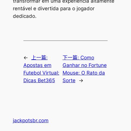
transformar em uma experiência altamente
rentável e divertida para o jogador
dedicado.
←
上一篇:
下一篇:
Como
Apostas em
Ganhar no Fortune
Futebol Virtual:
Mouse: O Rato da
Dicas Bet365
Sorte
→
jackpotsbr.com