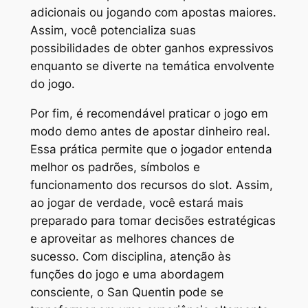
adicionais ou jogando com apostas maiores.
Assim, você potencializa suas
possibilidades de obter ganhos expressivos
enquanto se diverte na temática envolvente
do jogo.
Por fim, é recomendável praticar o jogo em
modo demo antes de apostar dinheiro real.
Essa prática permite que o jogador entenda
melhor os padrões, símbolos e
funcionamento dos recursos do slot. Assim,
ao jogar de verdade, você estará mais
preparado para tomar decisões estratégicas
e aproveitar as melhores chances de
sucesso. Com disciplina, atenção às
funções do jogo e uma abordagem
consciente, o
San Quentin
pode se