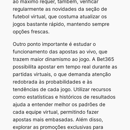
ao máximo requer, também, verificar
regularmente as novidades da seção de
futebol virtual, que costuma atualizar os
jogos bastante rápido, mantendo sempre
opções frescas.
Outro ponto importante é estudar o
funcionamento das apostas ao vivo, que
trazem maior dinamismo ao jogo. A Bet365
possibilita apostar em tempo real durante as
partidas virtuais, o que demanda atenção
redobrada às probabilidades e às
tendências de cada jogo. Utilizar recursos
como estatísticas e históricos de resultados
ajuda a entender melhor os padrões de
cada equipe virtual, permitindo fazer
apostas mais embasadas. Além disso,
explorar as promoções exclusivas para