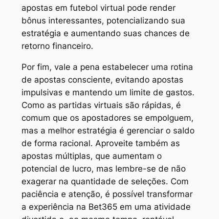
apostas em futebol virtual pode render
bônus interessantes, potencializando sua
estratégia e aumentando suas chances de
retorno financeiro.
Por fim, vale a pena estabelecer uma rotina
de apostas consciente, evitando apostas
impulsivas e mantendo um limite de gastos.
Como as partidas virtuais são rápidas, é
comum que os apostadores se empolguem,
mas a melhor estratégia é gerenciar o saldo
de forma racional. Aproveite também as
apostas múltiplas, que aumentam o
potencial de lucro, mas lembre-se de não
exagerar na quantidade de seleções. Com
paciência e atenção, é possível transformar
a experiência na Bet365 em uma atividade