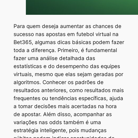
Para quem deseja aumentar as chances de
sucesso nas apostas em futebol virtual na
Bet365, algumas dicas básicas podem fazer
toda a diferença. Primeiro, é fundamental
fazer uma análise detalhada das
estatísticas e do desempenho das equipes
virtuais, mesmo que elas sejam geradas por
algoritmos. Conhecer os padrões de
resultados anteriores, como resultados mais
frequentes ou tendências específicas, ajuda
a tomar decisões mais acertadas na hora
de apostar. Além disso, acompanhar as
variações nas odds também é uma
estratégia inteligente, pois mudanças