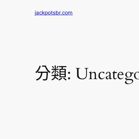
跳
jackpotsbr.com
至
主
要
內
容
分類:
Uncatego