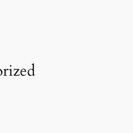
rized