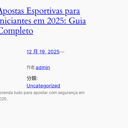
Apostas Esportivas para
Iniciantes em 2025: Guia
Completo
12 月 19, 2025
—
admin
作者:
分類:
Uncategorized
prenda tudo para apostar com segurança em
025.