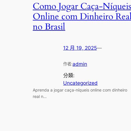
Como Jogar Caça-Níquei
Online com Dinheiro Rea
no Brasil
12 月 19, 2025
—
admin
作者:
分類:
Uncategorized
Aprenda a jogar caça-níqueis online com dinheiro
real n…