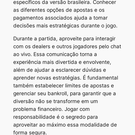
específicos da versão brasileira. Conhecer
as diferentes opções de apostas e os
pagamentos associados ajuda a tomar
decisões mais estratégicas durante o jogo.
Durante a partida, aproveite para interagir
com os dealers e outros jogadores pelo chat
ao vivo. Essa comunicação torna a
experiência mais divertida e envolvente,
além de ajudar a esclarecer dúvidas e
aprender novas estratégias. É fundamental
também estabelecer limites de apostas e
gerenciar seu bankroll, para garantir que a
diversão não se transforme em um
problema financeiro. Jogar com
responsabilidade é o segredo para
aproveitar ao máximo essa modalidade de
forma segura.