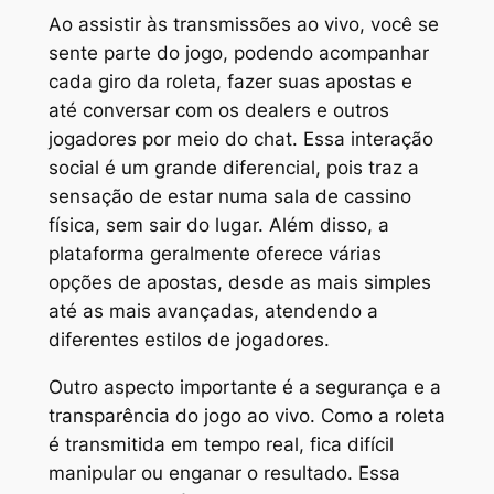
Ao assistir às transmissões ao vivo, você se
sente parte do jogo, podendo acompanhar
cada giro da roleta, fazer suas apostas e
até conversar com os dealers e outros
jogadores por meio do chat. Essa interação
social é um grande diferencial, pois traz a
sensação de estar numa sala de cassino
física, sem sair do lugar. Além disso, a
plataforma geralmente oferece várias
opções de apostas, desde as mais simples
até as mais avançadas, atendendo a
diferentes estilos de jogadores.
Outro aspecto importante é a segurança e a
transparência do jogo ao vivo. Como a roleta
é transmitida em tempo real, fica difícil
manipular ou enganar o resultado. Essa