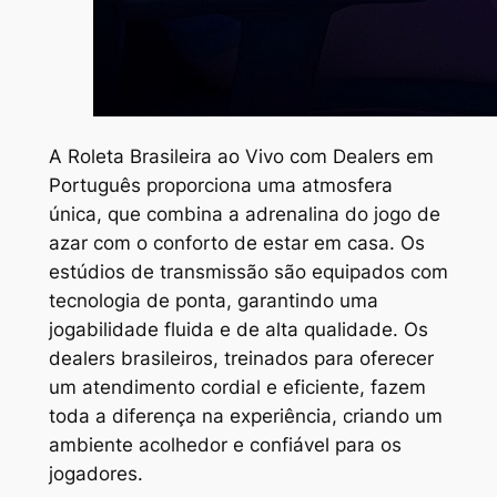
A Roleta Brasileira ao Vivo com Dealers em
Português proporciona uma atmosfera
única, que combina a adrenalina do jogo de
azar com o conforto de estar em casa. Os
estúdios de transmissão são equipados com
tecnologia de ponta, garantindo uma
jogabilidade fluida e de alta qualidade. Os
dealers brasileiros, treinados para oferecer
um atendimento cordial e eficiente, fazem
toda a diferença na experiência, criando um
ambiente acolhedor e confiável para os
jogadores.