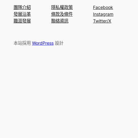
團隊介紹
隱私權政策
Facebook
發展沿革
條款及條件
Instagram
職涯發展
聯絡資訊
Twitter/X
本站採用
WordPress
設計