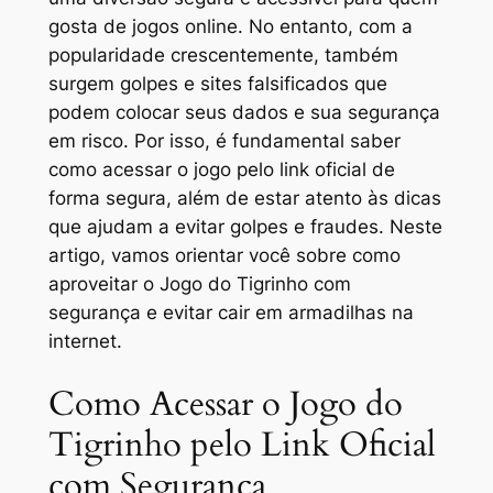
gosta de jogos online. No entanto, com a
popularidade crescentemente, também
surgem golpes e sites falsificados que
podem colocar seus dados e sua segurança
em risco. Por isso, é fundamental saber
como acessar o jogo pelo link oficial de
forma segura, além de estar atento às dicas
que ajudam a evitar golpes e fraudes. Neste
artigo, vamos orientar você sobre como
aproveitar o Jogo do Tigrinho com
segurança e evitar cair em armadilhas na
internet.
Como Acessar o Jogo do
Tigrinho pelo Link Oficial
com Segurança