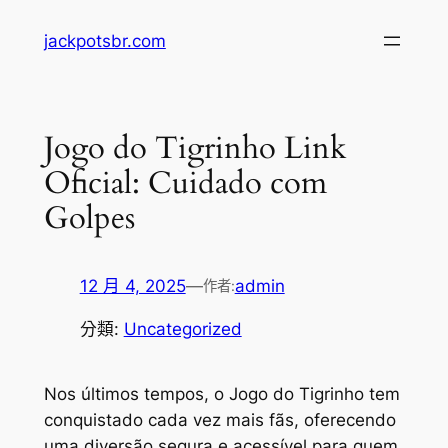
跳
jackpotsbr.com
至
主
要
內
Jogo do Tigrinho Link
容
Oficial: Cuidado com
Golpes
12 月 4, 2025
—
admin
作者:
分類:
Uncategorized
Nos últimos tempos, o Jogo do Tigrinho tem
conquistado cada vez mais fãs, oferecendo
uma diversão segura e acessível para quem