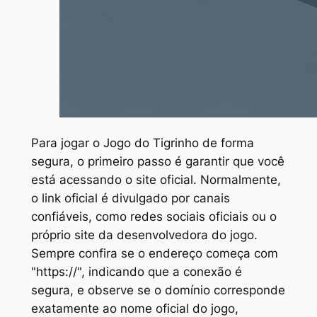
Para jogar o Jogo do Tigrinho de forma
segura, o primeiro passo é garantir que você
está acessando o site oficial. Normalmente,
o link oficial é divulgado por canais
confiáveis, como redes sociais oficiais ou o
próprio site da desenvolvedora do jogo.
Sempre confira se o endereço começa com
"https://", indicando que a conexão é
segura, e observe se o domínio corresponde
exatamente ao nome oficial do jogo,