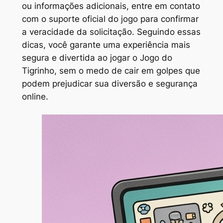
ou informações adicionais, entre em contato
com o suporte oficial do jogo para confirmar
a veracidade da solicitação. Seguindo essas
dicas, você garante uma experiência mais
segura e divertida ao jogar o Jogo do
Tigrinho, sem o medo de cair em golpes que
podem prejudicar sua diversão e segurança
online.