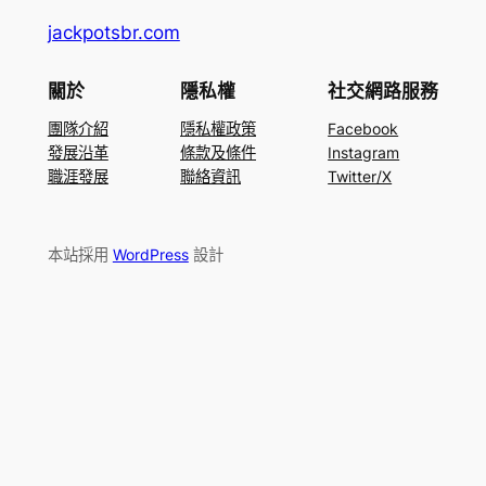
jackpotsbr.com
關於
隱私權
社交網路服務
團隊介紹
隱私權政策
Facebook
發展沿革
條款及條件
Instagram
職涯發展
聯絡資訊
Twitter/X
本站採用
WordPress
設計