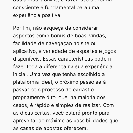
consciente é fundamental para uma
experiência positiva.
Por fim, não esqueça de considerar
aspectos como bônus de boas-vindas,
facilidade de navegação no site ou
aplicativo, e variedade de esportes e jogos
disponíveis. Essas características podem
fazer toda a diferença na sua experiência
inicial. Uma vez que tenha escolhido a
plataforma ideal, o próximo passo será
passar pelo processo de cadastro
propriamente dito, que, na maioria dos
casos, é rápido e simples de realizar. Com
as dicas certas, você estará pronto para
aproveitar ao máximo as possibilidades que
as casas de apostas oferecem.