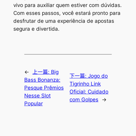
vivo para auxiliar quem estiver com dúvidas.
Com esses passos, você estará pronto para
desfrutar de uma experiência de apostas
segura e divertida.
←
上一篇:
Big
下一篇:
Jogo do
Bass Bonanza:
Tigrinho Link
Pesque Prêmios
Oficial: Cuidado
Nesse Slot
com Golpes
→
Popular