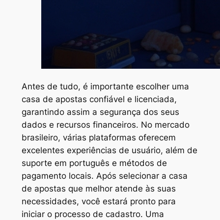
Antes de tudo, é importante escolher uma
casa de apostas confiável e licenciada,
garantindo assim a segurança dos seus
dados e recursos financeiros. No mercado
brasileiro, várias plataformas oferecem
excelentes experiências de usuário, além de
suporte em português e métodos de
pagamento locais. Após selecionar a casa
de apostas que melhor atende às suas
necessidades, você estará pronto para
iniciar o processo de cadastro. Uma