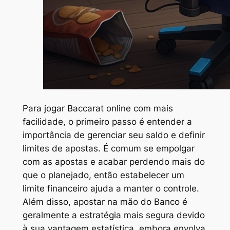
Para jogar Baccarat online com mais
facilidade, o primeiro passo é entender a
importância de gerenciar seu saldo e definir
limites de apostas. É comum se empolgar
com as apostas e acabar perdendo mais do
que o planejado, então estabelecer um
limite financeiro ajuda a manter o controle.
Além disso, apostar na mão do Banco é
geralmente a estratégia mais segura devido
à sua vantagem estatística, embora envolva