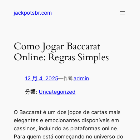
跳
jackpotsbr.com
至
主
要
內
Como Jogar Baccarat
容
Online: Regras Simples
12 月 4, 2025
—
admin
作者:
分類:
Uncategorized
O Baccarat é um dos jogos de cartas mais
elegantes e emocionantes disponíveis em
cassinos, incluindo as plataformas online.
Para quem está começando no universo do