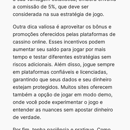
a comissão de 5%, que deve ser
considerada na sua estratégia de jogo.
Outra dica valiosa é aproveitar os bônus e
promoções oferecidos pelas plataformas de
cassino online. Esses incentivos podem
aumentar seu saldo para jogar por mais
tempo e testar diferentes estratégias sem
riscos adicionais. Além disso, jogue sempre
em plataformas confiáveis e licenciadas,
garantindo que seus dados e seu dinheiro
estejam protegidos. Muitos sites oferecem
também a opção de jogar em modo demo,
onde você pode experimentar o jogo e
entender as nuances sem apostar dinheiro
de verdade.
Por fim, tenha paciência e pratique. Como