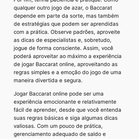
qualquer outro jogo de azar, o Baccarat
depende em parte da sorte, mas também
de estratégias que podem ser aprendidas
com a prática. Observe padrões, aproveite
as dicas de especialistas e, sobretudo,
jogue de forma consciente. Assim, você
poderá aproveitar ao máximo a experiência
de jogar Baccarat online, aproveitando as
regras simples e a emoção do jogo de uma
maneira divertida e segura.
Jogar Baccarat online pode ser uma
experiência emocionante e relativamente
fácil de aprender, desde que você entenda
suas regras básicas e siga algumas dicas
valiosas. Com um pouco de prática,
gerenciamento adequado de saldo e