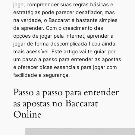
jogo, compreender suas regras básicas e
estratégias pode parecer desafiador, mas
na verdade, o Baccarat é bastante simples
de aprender. Com o crescimento das
opções de jogar pela internet, aprender a
jogar de forma descomplicada ficou ainda
mais acessível. Este artigo vai te guiar por
um passo a passo para entender as apostas
e oferecer dicas essenciais para jogar com
facilidade e segurança.
Passo a passo para entender
as apostas no Baccarat
Online