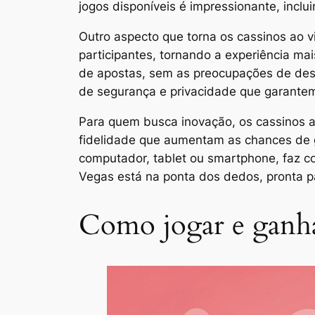
jogos disponíveis é impressionante, inclu
Outro aspecto que torna os cassinos ao v
participantes, tornando a experiência mai
de apostas, sem as preocupações de des
de segurança e privacidade que garantem 
Para quem busca inovação, os cassinos 
fidelidade que aumentam as chances de g
computador, tablet ou smartphone, faz co
Vegas está na ponta dos dedos, pronta p
Como jogar e ganhar 