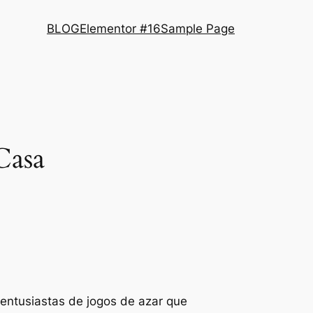
BLOG
Elementor #16
Sample Page
Casa
 entusiastas de jogos de azar que