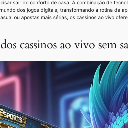
sar sair do conforto de casa. A combinação de tecnol
undo dos jogos digitais, transformando a rotina de ap
asual ou apostas mais sérias, os cassinos ao vivo ofere
os cassinos ao vivo sem sa