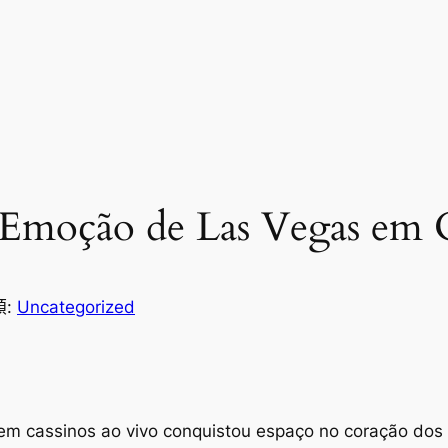
 Emoção de Las Vegas em 
類:
Uncategorized
 em cassinos ao vivo conquistou espaço no coração dos