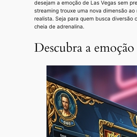
desejam a emoção de Las Vegas sem preci
streaming trouxe uma nova dimensão ao m
realista. Seja para quem busca diversão c
cheia de adrenalina.
Descubra a emoção d