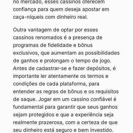
no mercado, esses cassinos oferecem
confiança para quem deseja apostar em
caça-níqueis com dinheiro real.
Outra vantagem de optar por esses
cassinos renomados é a presença de
programas de fidelidade e bônus
exclusivos, que aumentam as possibilidades
de ganhos e prolongam o tempo de jogo.
Antes de cadastrar-se e fazer depósitos, é
importante ler atentamente os termos e
condições de cada plataforma, para
entender as regras de bônus e os requisitos
de saque. Jogar em um cassino confiável é
fundamental para garantir que seus ganhos
sejam protegidos e que a experiência seja
realmente prazerosa, com a certeza de que
seu dinheiro está seguro e bem investido.