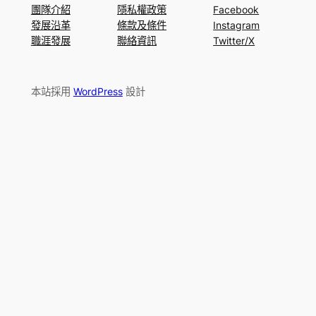
團隊介紹
隱私權政策
Facebook
發展沿革
條款及條件
Instagram
職涯發展
聯絡資訊
Twitter/X
本站採用
WordPress
設計