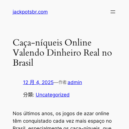
跳
jackpotsbr.com
至
主
要
內
Caça-níqueis Online
容
Valendo Dinheiro Real no
Brasil
12 月 4, 2025
—
admin
作者:
分類:
Uncategorized
Nos últimos anos, os jogos de azar online
têm conquistado cada vez mais espaço no
Brasil, especialmente os caça-níqueis, que