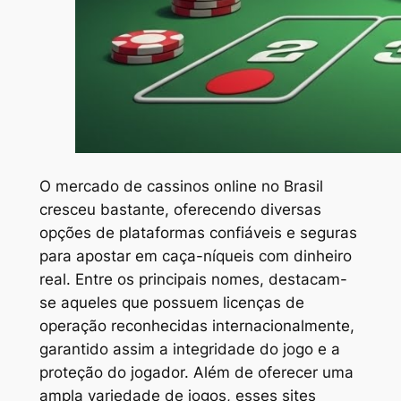
O mercado de cassinos online no Brasil
cresceu bastante, oferecendo diversas
opções de plataformas confiáveis e seguras
para apostar em caça-níqueis com dinheiro
real. Entre os principais nomes, destacam-
se aqueles que possuem licenças de
operação reconhecidas internacionalmente,
garantido assim a integridade do jogo e a
proteção do jogador. Além de oferecer uma
ampla variedade de jogos, esses sites