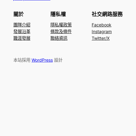
關於
隱私權
社交網路服務
團隊介紹
隱私權政策
Facebook
發展沿革
條款及條件
Instagram
職涯發展
聯絡資訊
Twitter/X
本站採用
WordPress
設計