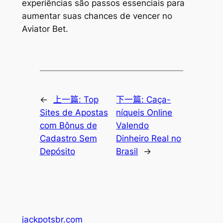
experiências são passos essenciais para
aumentar suas chances de vencer no
Aviator Bet.
←
上一篇:
Top
下一篇:
Caça-
Sites de Apostas
níqueis Online
com Bônus de
Valendo
Cadastro Sem
Dinheiro Real no
Depósito
Brasil
→
jackpotsbr.com