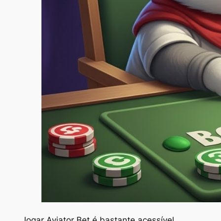
Jogar Aviator Bet é bastante acessível,