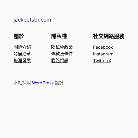
jackpotsbr.com
關於
隱私權
社交網路服務
團隊介紹
隱私權政策
Facebook
發展沿革
條款及條件
Instagram
職涯發展
聯絡資訊
Twitter/X
本站採用
WordPress
設計