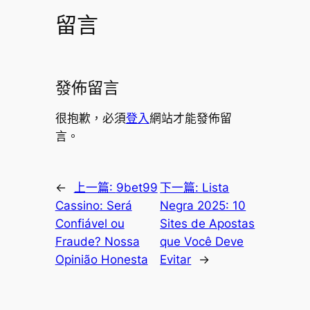
留言
發佈留言
很抱歉，必須
登入
網站才能發佈留
言。
←
上一篇:
9bet99
下一篇:
Lista
Cassino: Será
Negra 2025: 10
Confiável ou
Sites de Apostas
Fraude? Nossa
que Você Deve
Opinião Honesta
Evitar
→