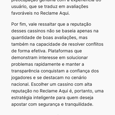
usuário, que se traduz em avaliações
favoráveis no Reclame Aqui.
Por fim, vale ressaltar que a reputação
desses cassinos não se baseia apenas na
quantidade de boas avaliações, mas
também na capacidade de resolver conflitos
de forma efetiva. Plataformas que
demonstram interesse em solucionar
problemas rapidamente e manter a
transparência conquistam a confiança dos
jogadores e se destacam no cenário
nacional. Escolher um cassino com alta
reputação no Reclame Aqui é, portanto, uma
estratégia inteligente para quem deseja
apostar com segurança e tranquilidade.