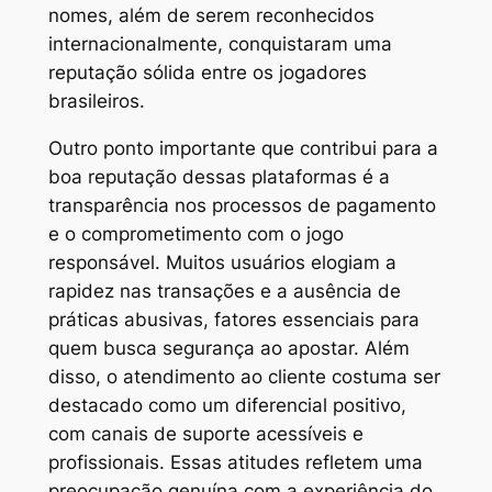
nomes, além de serem reconhecidos
internacionalmente, conquistaram uma
reputação sólida entre os jogadores
brasileiros.
Outro ponto importante que contribui para a
boa reputação dessas plataformas é a
transparência nos processos de pagamento
e o comprometimento com o jogo
responsável. Muitos usuários elogiam a
rapidez nas transações e a ausência de
práticas abusivas, fatores essenciais para
quem busca segurança ao apostar. Além
disso, o atendimento ao cliente costuma ser
destacado como um diferencial positivo,
com canais de suporte acessíveis e
profissionais. Essas atitudes refletem uma
preocupação genuína com a experiência do