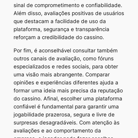
sinal de comprometimento e confiabilidade.
Além disso, avaliações positivas de usuários
que destacam a facilidade de uso da
plataforma, segurança e transparência
reforçam a credibilidade do cassino.
Por fim, é aconselhável consultar também
outros canais de avaliação, como fóruns
especializados e redes sociais, para obter
uma visão mais abrangente. Comparar
opiniões e experiências diferentes ajuda a
formar uma ideia mais precisa da reputação
do cassino. Afinal, escolher uma plataforma
confiável é fundamental para garantir uma
jogabilidade prazerosa, segura e livre de
surpresas desagradáveis. Com atenção às
avaliações e ao comportamento da