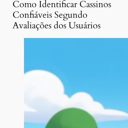
Como Identificar Cassinos
Confiáveis Segundo
Avaliações dos Usuários