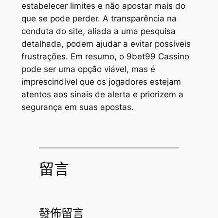
estabelecer limites e não apostar mais do
que se pode perder. A transparência na
conduta do site, aliada a uma pesquisa
detalhada, podem ajudar a evitar possíveis
frustrações. Em resumo, o 9bet99 Cassino
pode ser uma opção viável, mas é
imprescindível que os jogadores estejam
atentos aos sinais de alerta e priorizem a
segurança em suas apostas.
留言
發佈留言