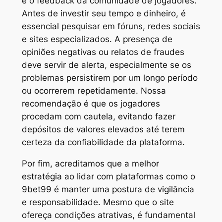
e o feedback da comunidade de jogadores.
Antes de investir seu tempo e dinheiro, é
essencial pesquisar em fóruns, redes sociais
e sites especializados. A presença de
opiniões negativas ou relatos de fraudes
deve servir de alerta, especialmente se os
problemas persistirem por um longo período
ou ocorrerem repetidamente. Nossa
recomendação é que os jogadores
procedam com cautela, evitando fazer
depósitos de valores elevados até terem
certeza da confiabilidade da plataforma.
Por fim, acreditamos que a melhor
estratégia ao lidar com plataformas como o
9bet99 é manter uma postura de vigilância
e responsabilidade. Mesmo que o site
ofereça condições atrativas, é fundamental