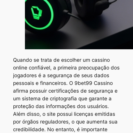
Quando se trata de escolher um cassino
online confiável, a primeira preocupação dos
jogadores é a segurança de seus dados
pessoais e financeiros. O 9bet99 Cassino
afirma possuir certificações de segurança e
um sistema de criptografia que garante a
proteção das informações dos usuários.
Além disso, o site possui licenças emitidas
por órgãos reguladores, o que aumenta sua
credibilidade. No entanto, é importante