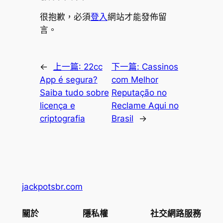
很抱歉，必須
登入
網站才能發佈留
言。
←
上一篇:
22cc
下一篇:
Cassinos
App é segura?
com Melhor
Saiba tudo sobre
Reputação no
licença e
Reclame Aqui no
criptografia
Brasil
→
jackpotsbr.com
關於
隱私權
社交網路服務