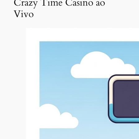
Crazy Time Casino ao
Vivo