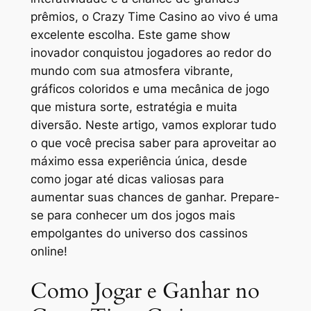
prêmios, o Crazy Time Casino ao vivo é uma
excelente escolha. Este game show
inovador conquistou jogadores ao redor do
mundo com sua atmosfera vibrante,
gráficos coloridos e uma mecânica de jogo
que mistura sorte, estratégia e muita
diversão. Neste artigo, vamos explorar tudo
o que você precisa saber para aproveitar ao
máximo essa experiência única, desde
como jogar até dicas valiosas para
aumentar suas chances de ganhar. Prepare-
se para conhecer um dos jogos mais
empolgantes do universo dos cassinos
online!
Como Jogar e Ganhar no