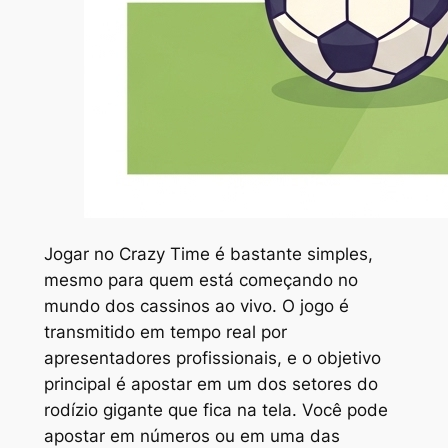
Jogar no Crazy Time é bastante simples,
mesmo para quem está começando no
mundo dos cassinos ao vivo. O jogo é
transmitido em tempo real por
apresentadores profissionais, e o objetivo
principal é apostar em um dos setores do
rodízio gigante que fica na tela. Você pode
apostar em números ou em uma das