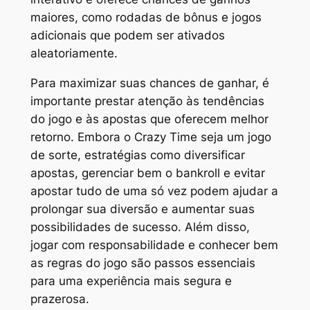
maiores, como rodadas de bônus e jogos
adicionais que podem ser ativados
aleatoriamente.
Para maximizar suas chances de ganhar, é
importante prestar atenção às tendências
do jogo e às apostas que oferecem melhor
retorno. Embora o Crazy Time seja um jogo
de sorte, estratégias como diversificar
apostas, gerenciar bem o bankroll e evitar
apostar tudo de uma só vez podem ajudar a
prolongar sua diversão e aumentar suas
possibilidades de sucesso. Além disso,
jogar com responsabilidade e conhecer bem
as regras do jogo são passos essenciais
para uma experiência mais segura e
prazerosa.