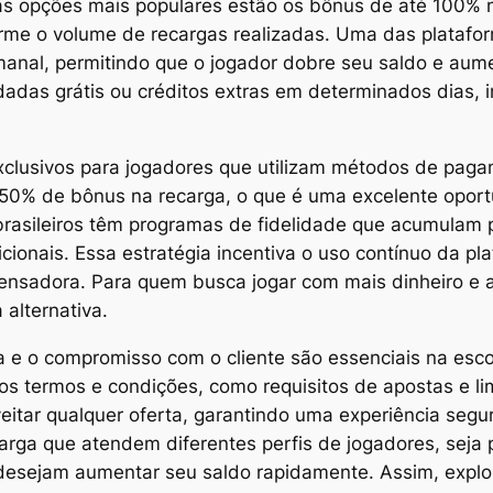
e as opções mais populares estão os bônus de até 100% 
e o volume de recargas realizadas. Uma das plataform
anal, permitindo que o jogador dobre seu saldo e aum
dadas grátis ou créditos extras em determinados dias,
lusivos para jogadores que utilizam métodos de pagam
150% de bônus na recarga, o que é uma excelente oport
 brasileiros têm programas de fidelidade que acumulam
icionais. Essa estratégia incentiva o uso contínuo da p
ensadora. Para quem busca jogar com mais dinheiro e a
alternativa.
ia e o compromisso com o cliente são essenciais na esc
os termos e condições, como requisitos de apostas e lim
itar qualquer oferta, garantindo uma experiência segur
arga que atendem diferentes perfis de jogadores, seja
esejam aumentar seu saldo rapidamente. Assim, explo