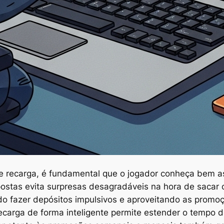
de recarga, é fundamental que o jogador conheça bem as
postas evita surpresas desagradáveis na hora de sacar 
ndo fazer depósitos impulsivos e aproveitando as prom
ecarga de forma inteligente permite estender o tempo de 