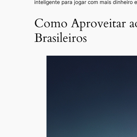
inteligente para jogar com mais dinheiro 
Como Aproveitar a
Brasileiros