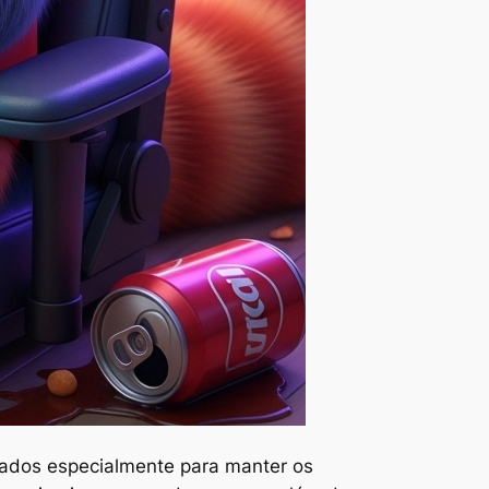
nsados especialmente para manter os