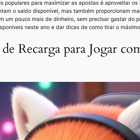
s populares para maximizar as apostas é aproveitar os
tam o saldo disponível, mas também proporcionam mai
om um pouco mais de dinheiro, sem precisar gastar do p
sponíveis neste ano e dar dicas de como tirar o máximo
de Recarga para Jogar co