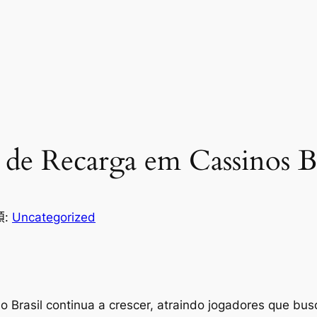
de Recarga em Cassinos Br
類:
Uncategorized
o Brasil continua a crescer, atraindo jogadores que b