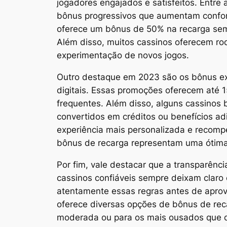
jogadores engajados e satisfeitos. Entr
bônus progressivos que aumentam conform
oferece um bônus de 50% na recarga sem
Além disso, muitos cassinos oferecem ro
experimentação de novos jogos.
Outro destaque em 2023 são os bônus exc
digitais. Essas promoções oferecem até 
frequentes. Além disso, alguns cassinos
convertidos em créditos ou benefícios ad
experiência mais personalizada e recomp
bônus de recarga representam uma ótima 
Por fim, vale destacar que a transparênc
cassinos confiáveis sempre deixam claro 
atentamente essas regras antes de aprove
oferece diversas opções de bônus de rec
moderada ou para os mais ousados que d