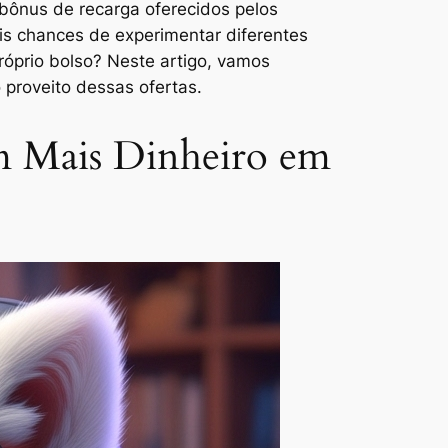
 bônus de recarga oferecidos pelos
s chances de experimentar diferentes
róprio bolso? Neste artigo, vamos
 proveito dessas ofertas.
m Mais Dinheiro em