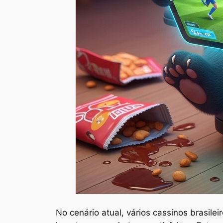
No cenário atual, vários cassinos brasil