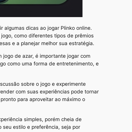
 algumas dicas ao jogar Plinko online.
jogo, como diferentes tipos de prêmios
sas e a planejar melhor sua estratégia.
 jogo de azar, é importante jogar com
jogo como uma forma de entretenimento, e
discussão sobre o jogo e experimente
prender com suas experiências pode tornar
 pronto para aproveitar ao máximo o
xperiência simples, porém cheia de
seu estilo e preferência, seja por