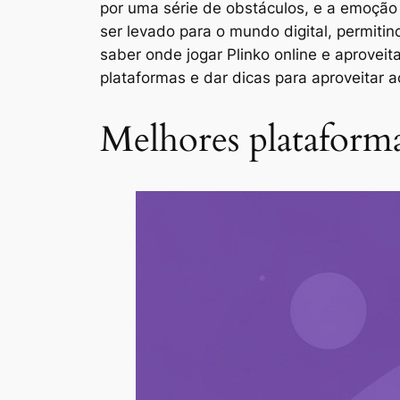
por uma série de obstáculos, e a emoção 
ser levado para o mundo digital, permiti
saber onde jogar Plinko online e aproveit
plataformas e dar dicas para aproveitar
Melhores plataformas