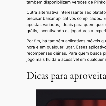
também disponibilizam versões de Plinko
Outra alternativa interessante são plata
precisar baixar aplicativos complicados. 
apostas variadas, ideais para quem quer
grátis, incentivando os jogadores a exper
Por fim, há também aplicativos móveis que
hora e em qualquer lugar. Esses aplicati
recompensas diárias. Para quem busca pr
jogo mais fluida e acessível em qualque
Dicas para aproveit