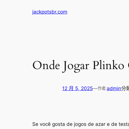
跳
jackpotsbr.com
至
主
要
內
容
Onde Jogar Plinko 
12 月 5, 2025
—
admin
分
作者:
Se você gosta de jogos de azar e de testa