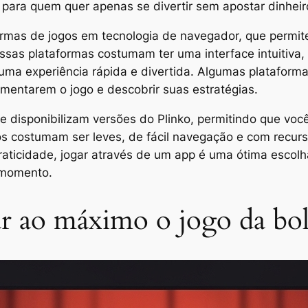
 para quem quer apenas se divertir sem apostar dinhei
formas de jogos em tecnologia de navegador, que permit
Essas plataformas costumam ter uma interface intuitiva,
 uma experiência rápida e divertida. Algumas platafo
imentarem o jogo e descobrir suas estratégias.
 disponibilizam versões do Plinko, permitindo que você 
vos costumam ser leves, de fácil navegação e com recurs
aticidade, jogar através de um app é uma ótima escolh
r momento.
ar ao máximo o jogo da bol