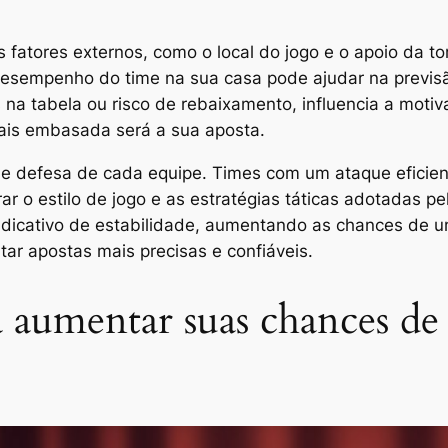
 fatores externos, como o local do jogo e o apoio da t
o desempenho do time na sua casa pode ajudar na previs
 na tabela ou risco de rebaixamento, influencia a moti
ais embasada será a sua aposta.
ue e defesa de cada equipe. Times com um ataque eficie
ar o estilo de jogo e as estratégias táticas adotadas p
dicativo de estabilidade, aumentando as chances de um
ar apostas mais precisas e confiáveis.
a aumentar suas chances de 