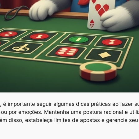
é importante seguir algumas dicas práticas ao fazer su
ou por emoções. Mantenha uma postura racional e utili
m disso, estabeleça limites de apostas e gerencie se