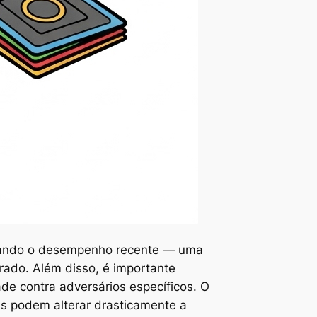
ficando o desempenho recente — uma
erado. Além disso, é importante
ade contra adversários específicos. O
es podem alterar drasticamente a