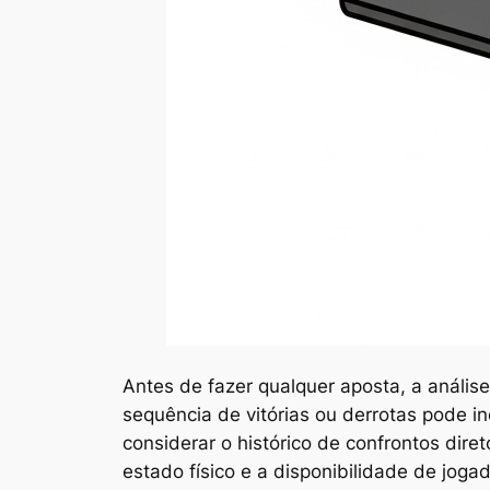
Antes de fazer qualquer aposta, a anál
sequência de vitórias ou derrotas pode in
considerar o histórico de confrontos diret
estado físico e a disponibilidade de jog