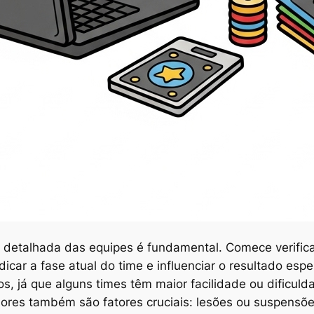
ise detalhada das equipes é fundamental. Comece veri
dicar a fase atual do time e influenciar o resultado esp
os, já que alguns times têm maior facilidade ou dificuld
adores também são fatores cruciais: lesões ou suspensõ