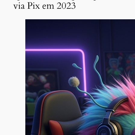
via Pix em 2023