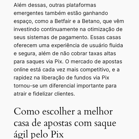
Além dessas, outras plataformas
emergentes também estão ganhando
espaço, como a Betfair e a Betano, que vêm
investindo continuamente na otimização de
seus sistemas de pagamento. Essas casas
oferecem uma experiência de usuário fluida
e segura, além de não cobrar taxas altas
para saques via Pix. O mercado de apostas
online está cada vez mais competitivo, e a
rapidez na liberação de fundos via Pix
tornou-se um diferencial importante para
atrair e fidelizar clientes.
Como escolher a melhor
casa de apostas com saque
ágil pelo Pix