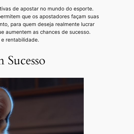
tivas de apostar no mundo do esporte.
vo permitem que os apostadores façam suas
to, para quem deseja realmente lucrar
 que aumentem as chances de sucesso.
e rentabilidade.
m Sucesso