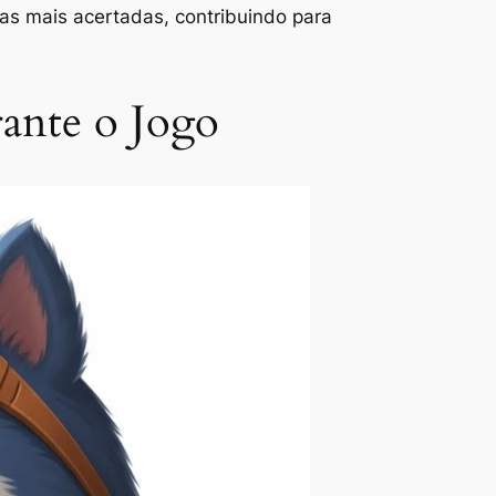
s mais acertadas, contribuindo para
rante o Jogo