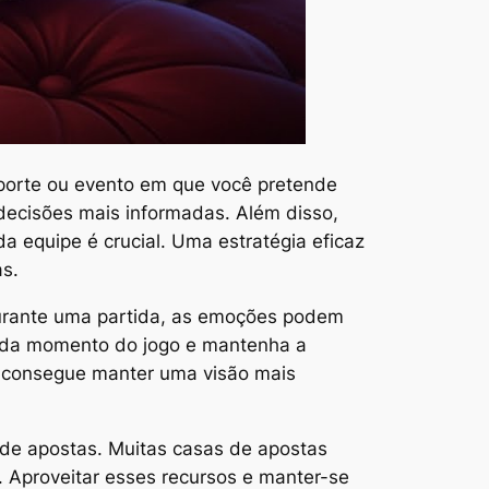
sporte ou evento em que você pretende
 decisões mais informadas. Além disso,
a equipe é crucial. Uma estratégia eficaz
as.
 Durante uma partida, as emoções podem
cada momento do jogo e mantenha a
e consegue manter uma visão mais
as de apostas. Muitas casas de apostas
. Aproveitar esses recursos e manter-se