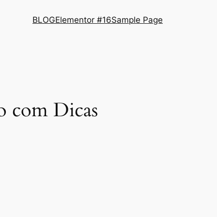
BLOG
Elementor #16
Sample Page
o com Dicas