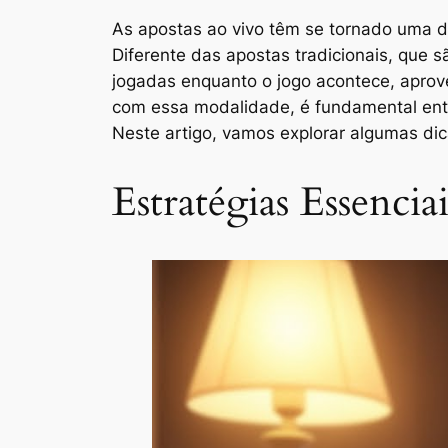
As apostas ao vivo têm se tornado uma d
Diferente das apostas tradicionais, que 
jogadas enquanto o jogo acontece, aprov
com essa modalidade, é fundamental ente
Neste artigo, vamos explorar algumas dic
Estratégias Essenci