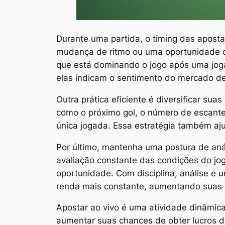
Durante uma partida, o timing das apost
mudança de ritmo ou uma oportunidade cl
que está dominando o jogo após uma jogad
elas indicam o sentimento do mercado de
Outra prática eficiente é diversificar su
como o próximo gol, o número de escante
única jogada. Essa estratégia também aju
Por último, mantenha uma postura de anál
avaliação constante das condições do jog
oportunidade. Com disciplina, análise e
renda mais constante, aumentando suas c
Apostar ao vivo é uma atividade dinâmic
aumentar suas chances de obter lucros 