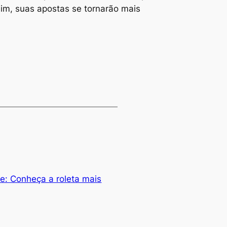
im, suas apostas se tornarão mais
te: Conheça a roleta mais