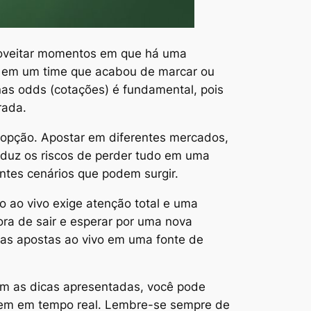
proveitar momentos em que há uma
r em um time que acabou de marcar ou
nas odds (cotações) é fundamental, pois
rada.
ca opção. Apostar em diferentes mercados,
eduz os riscos de perder tudo em uma
entes cenários que podem surgir.
o ao vivo exige atenção total e uma
ora de sair e esperar por uma nova
 as apostas ao vivo em uma fonte de
Com as dicas apresentadas, você pode
rgem em tempo real. Lembre-se sempre de