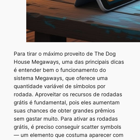
Para tirar o máximo proveito de The Dog
House Megaways, uma das principais dicas
é entender bem o funcionamento do
sistema Megaways, que oferece uma
quantidade variável de símbolos por
rodada. Aproveitar os recursos de rodadas
grátis é fundamental, pois eles aumentam
suas chances de obter grandes prêmios
sem gastar muito. Para ativar as rodadas
grátis, é preciso conseguir scatter symbols
— um elemento que costuma aparecer com