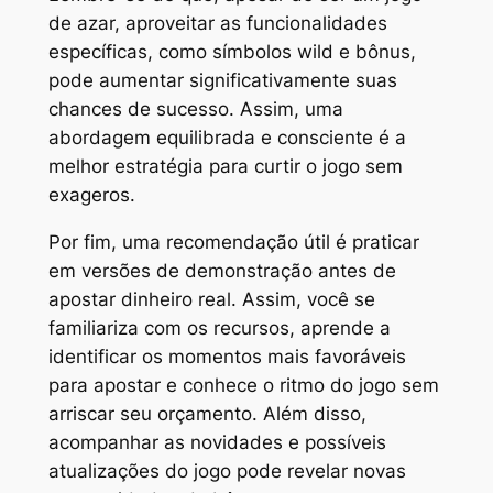
de azar, aproveitar as funcionalidades
específicas, como símbolos wild e bônus,
pode aumentar significativamente suas
chances de sucesso. Assim, uma
abordagem equilibrada e consciente é a
melhor estratégia para curtir o jogo sem
exageros.
Por fim, uma recomendação útil é praticar
em versões de demonstração antes de
apostar dinheiro real. Assim, você se
familiariza com os recursos, aprende a
identificar os momentos mais favoráveis
para apostar e conhece o ritmo do jogo sem
arriscar seu orçamento. Além disso,
acompanhar as novidades e possíveis
atualizações do jogo pode revelar novas