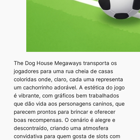
The Dog House Megaways transporta os
jogadores para uma rua cheia de casas
coloridas onde, claro, cada uma representa
um cachorrinho adorável. A estética do jogo
é vibrante, com gráficos bem trabalhados
que dão vida aos personagens caninos, que
parecem prontos para brincar e oferecer
boas recompensas. O cenário é alegre e
descontraído, criando uma atmosfera
convidativa para quem gosta de slots com