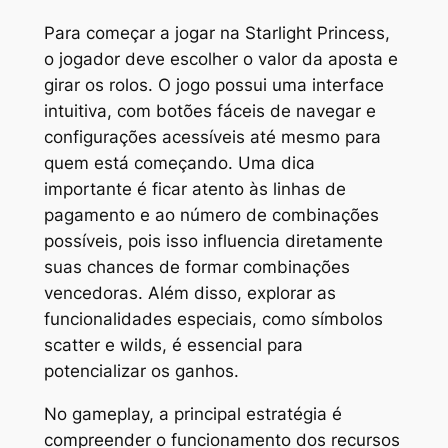
Para começar a jogar na Starlight Princess,
o jogador deve escolher o valor da aposta e
girar os rolos. O jogo possui uma interface
intuitiva, com botões fáceis de navegar e
configurações acessíveis até mesmo para
quem está começando. Uma dica
importante é ficar atento às linhas de
pagamento e ao número de combinações
possíveis, pois isso influencia diretamente
suas chances de formar combinações
vencedoras. Além disso, explorar as
funcionalidades especiais, como símbolos
scatter e wilds, é essencial para
potencializar os ganhos.
No gameplay, a principal estratégia é
compreender o funcionamento dos recursos