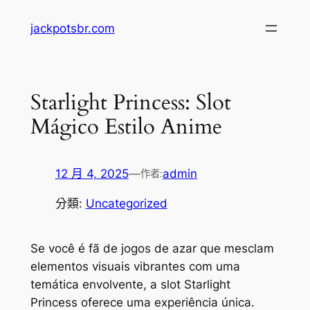
跳
jackpotsbr.com
至
主
要
內
Starlight Princess: Slot
容
Mágico Estilo Anime
12 月 4, 2025
—
admin
作者:
分類:
Uncategorized
Se você é fã de jogos de azar que mesclam
elementos visuais vibrantes com uma
temática envolvente, a slot Starlight
Princess oferece uma experiência única.