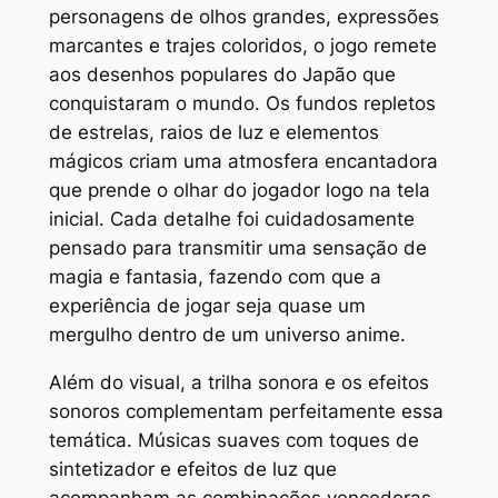
personagens de olhos grandes, expressões
marcantes e trajes coloridos, o jogo remete
aos desenhos populares do Japão que
conquistaram o mundo. Os fundos repletos
de estrelas, raios de luz e elementos
mágicos criam uma atmosfera encantadora
que prende o olhar do jogador logo na tela
inicial. Cada detalhe foi cuidadosamente
pensado para transmitir uma sensação de
magia e fantasia, fazendo com que a
experiência de jogar seja quase um
mergulho dentro de um universo anime.
Além do visual, a trilha sonora e os efeitos
sonoros complementam perfeitamente essa
temática. Músicas suaves com toques de
sintetizador e efeitos de luz que