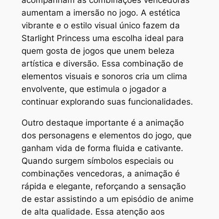
acompanham as combinações vencedoras
aumentam a imersão no jogo. A estética
vibrante e o estilo visual único fazem da
Starlight Princess uma escolha ideal para
quem gosta de jogos que unem beleza
artística e diversão. Essa combinação de
elementos visuais e sonoros cria um clima
envolvente, que estimula o jogador a
continuar explorando suas funcionalidades.
Outro destaque importante é a animação
dos personagens e elementos do jogo, que
ganham vida de forma fluida e cativante.
Quando surgem símbolos especiais ou
combinações vencedoras, a animação é
rápida e elegante, reforçando a sensação
de estar assistindo a um episódio de anime
de alta qualidade. Essa atenção aos