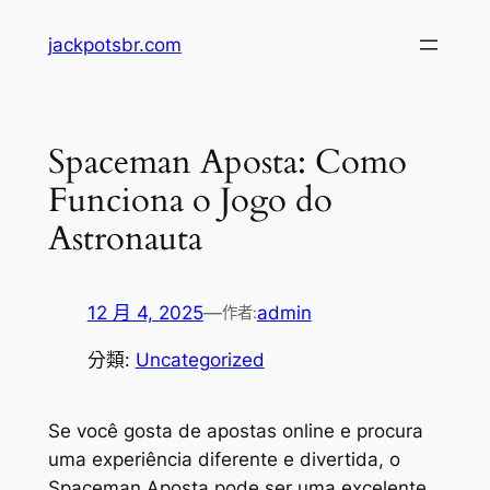
跳
jackpotsbr.com
至
主
要
內
Spaceman Aposta: Como
容
Funciona o Jogo do
Astronauta
12 月 4, 2025
—
admin
作者:
分類:
Uncategorized
Se você gosta de apostas online e procura
uma experiência diferente e divertida, o
Spaceman Aposta pode ser uma excelente