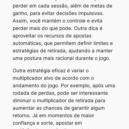
perder em cada sessão, além de metas de
ganho, para evitar decisões impulsivas.
Assim, você mantém o controle e evita
perder mais do que pode. Outra dica é
aproveitar os recursos de apostas
automáticas, que permitem definir limites e
estratégias de retirada, ajudando a manter
uma postura mais racional durante o jogo.
Outra estratégia eficaz é variar o
multiplicador alvo de acordo com o
andamento do jogo. Por exemplo, após uma
rodada de perdas, pode ser interessante
diminuir o multiplicador de retirada para
aumentar as chances de garantir algum
retorno. Já em momentos de maior
confiança e sorte, apostar em