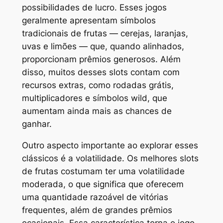
possibilidades de lucro. Esses jogos
geralmente apresentam símbolos
tradicionais de frutas — cerejas, laranjas,
uvas e limões — que, quando alinhados,
proporcionam prêmios generosos. Além
disso, muitos desses slots contam com
recursos extras, como rodadas grátis,
multiplicadores e símbolos wild, que
aumentam ainda mais as chances de
ganhar.
Outro aspecto importante ao explorar esses
clássicos é a volatilidade. Os melhores slots
de frutas costumam ter uma volatilidade
moderada, o que significa que oferecem
uma quantidade razoável de vitórias
frequentes, além de grandes prêmios