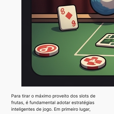
Para tirar o máximo proveito dos slots de
frutas, é fundamental adotar estratégias
inteligentes de jogo. Em primeiro lugar,