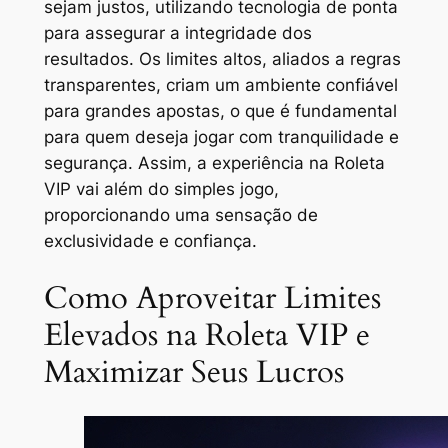
sejam justos, utilizando tecnologia de ponta
para assegurar a integridade dos
resultados. Os limites altos, aliados a regras
transparentes, criam um ambiente confiável
para grandes apostas, o que é fundamental
para quem deseja jogar com tranquilidade e
segurança. Assim, a experiência na Roleta
VIP vai além do simples jogo,
proporcionando uma sensação de
exclusividade e confiança.
Como Aproveitar Limites
Elevados na Roleta VIP e
Maximizar Seus Lucros