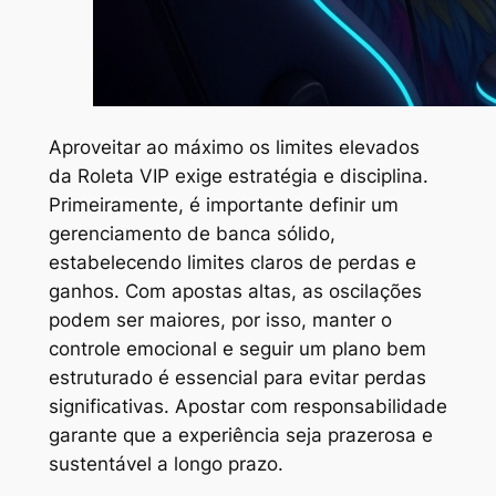
Aproveitar ao máximo os limites elevados
da Roleta VIP exige estratégia e disciplina.
Primeiramente, é importante definir um
gerenciamento de banca sólido,
estabelecendo limites claros de perdas e
ganhos. Com apostas altas, as oscilações
podem ser maiores, por isso, manter o
controle emocional e seguir um plano bem
estruturado é essencial para evitar perdas
significativas. Apostar com responsabilidade
garante que a experiência seja prazerosa e
sustentável a longo prazo.