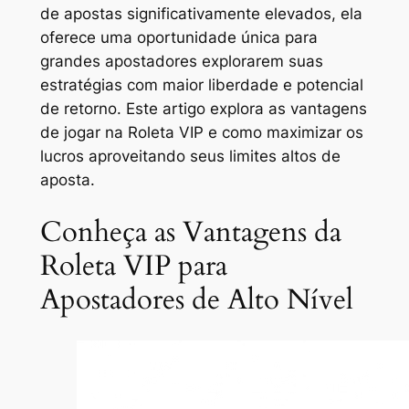
de apostas significativamente elevados, ela
oferece uma oportunidade única para
grandes apostadores explorarem suas
estratégias com maior liberdade e potencial
de retorno. Este artigo explora as vantagens
de jogar na Roleta VIP e como maximizar os
lucros aproveitando seus limites altos de
aposta.
Conheça as Vantagens da
Roleta VIP para
Apostadores de Alto Nível