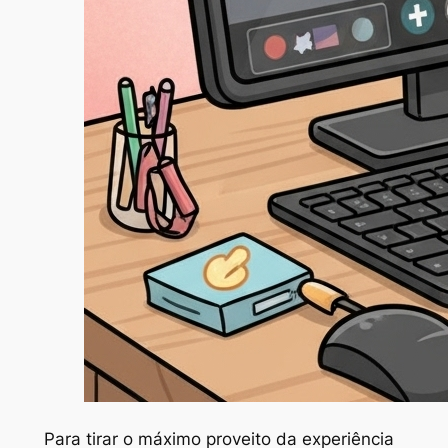
Para tirar o máximo proveito da experiência