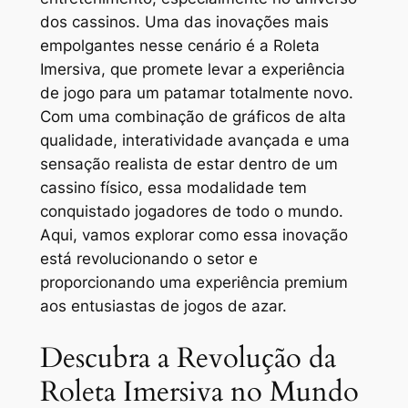
dos cassinos. Uma das inovações mais
empolgantes nesse cenário é a Roleta
Imersiva, que promete levar a experiência
de jogo para um patamar totalmente novo.
Com uma combinação de gráficos de alta
qualidade, interatividade avançada e uma
sensação realista de estar dentro de um
cassino físico, essa modalidade tem
conquistado jogadores de todo o mundo.
Aqui, vamos explorar como essa inovação
está revolucionando o setor e
proporcionando uma experiência premium
aos entusiastas de jogos de azar.
Descubra a Revolução da
Roleta Imersiva no Mundo