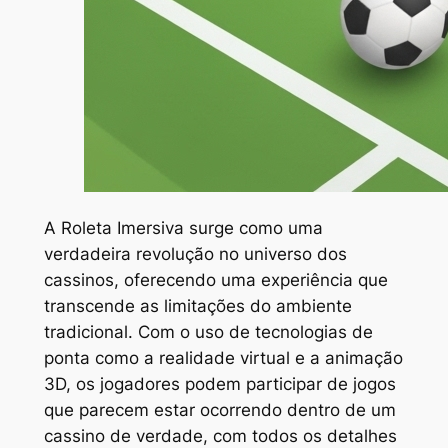
A Roleta Imersiva surge como uma
verdadeira revolução no universo dos
cassinos, oferecendo uma experiência que
transcende as limitações do ambiente
tradicional. Com o uso de tecnologias de
ponta como a realidade virtual e a animação
3D, os jogadores podem participar de jogos
que parecem estar ocorrendo dentro de um
cassino de verdade, com todos os detalhes