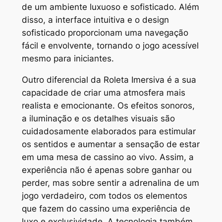
de um ambiente luxuoso e sofisticado. Além
disso, a interface intuitiva e o design
sofisticado proporcionam uma navegação
fácil e envolvente, tornando o jogo acessível
mesmo para iniciantes.
Outro diferencial da Roleta Imersiva é a sua
capacidade de criar uma atmosfera mais
realista e emocionante. Os efeitos sonoros,
a iluminação e os detalhes visuais são
cuidadosamente elaborados para estimular
os sentidos e aumentar a sensação de estar
em uma mesa de cassino ao vivo. Assim, a
experiência não é apenas sobre ganhar ou
perder, mas sobre sentir a adrenalina de um
jogo verdadeiro, com todos os elementos
que fazem do cassino uma experiência de
luxo e exclusividade. A tecnologia também