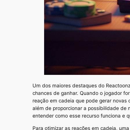
Um dos maiores destaques do Reactoonz S
chances de ganhar. Quando o jogador f
reação em cadeia que pode gerar novas 
além de proporcionar a possibilidade de
entender como esse recurso funciona e qu
Para otimizar as reações em cadeia, uma 