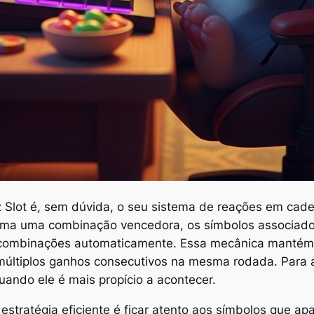
lot é, sem dúvida, o seu sistema de reações em cadei
orma uma combinação vencedora, os símbolos associad
combinações automaticamente. Essa mecânica mantém a
 múltiplos ganhos consecutivos na mesma rodada. Para 
ando ele é mais propício a acontecer.
estratégia eficiente é ficar atento aos símbolos que 