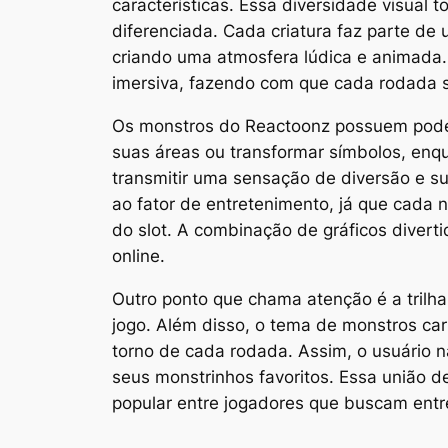
características. Essa diversidade visual 
diferenciada. Cada criatura faz parte de
criando uma atmosfera lúdica e animada.
imersiva, fazendo com que cada rodada 
Os monstros do Reactoonz possuem podere
suas áreas ou transformar símbolos, en
transmitir uma sensação de diversão e s
ao fator de entretenimento, já que cada n
do slot. A combinação de gráficos divert
online.
Outro ponto que chama atenção é a trilha
jogo. Além disso, o tema de monstros ca
torno de cada rodada. Assim, o usuário 
seus monstrinhos favoritos. Essa união d
popular entre jogadores que buscam entr