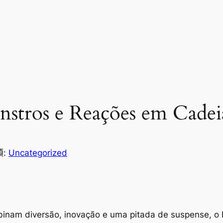
nstros e Reações em Cadei
類:
Uncategorized
binam diversão, inovação e uma pitada de suspense, o 