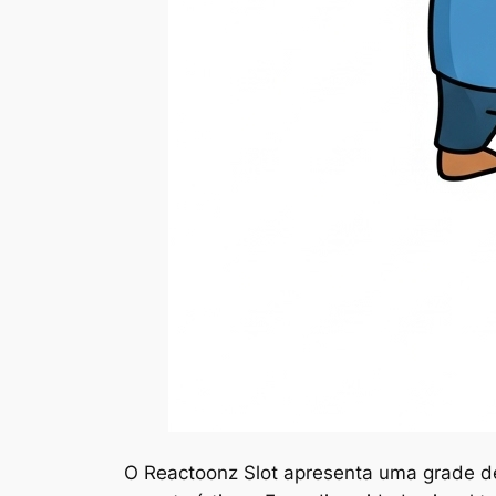
O Reactoonz Slot apresenta uma grade de