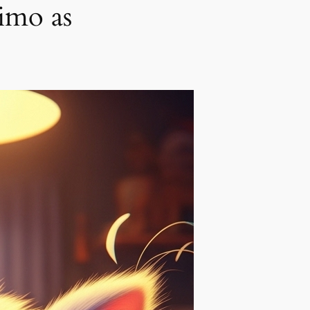
imo as