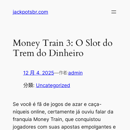
跳
jackpotsbr.com
至
主
要
內
Money Train 3: O Slot do
容
Trem do Dinheiro
12 月 4, 2025
—
admin
作者:
分類:
Uncategorized
Se você é fã de jogos de azar e caça-
níqueis online, certamente já ouviu falar da
franquia Money Train, que conquistou
jogadores com suas apostas empolgantes e