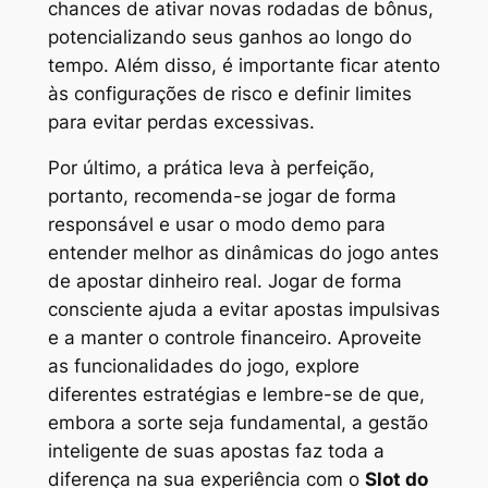
chances de ativar novas rodadas de bônus,
potencializando seus ganhos ao longo do
tempo. Além disso, é importante ficar atento
às configurações de risco e definir limites
para evitar perdas excessivas.
Por último, a prática leva à perfeição,
portanto, recomenda-se jogar de forma
responsável e usar o modo demo para
entender melhor as dinâmicas do jogo antes
de apostar dinheiro real. Jogar de forma
consciente ajuda a evitar apostas impulsivas
e a manter o controle financeiro. Aproveite
as funcionalidades do jogo, explore
diferentes estratégias e lembre-se de que,
embora a sorte seja fundamental, a gestão
inteligente de suas apostas faz toda a
diferença na sua experiência com o
Slot do