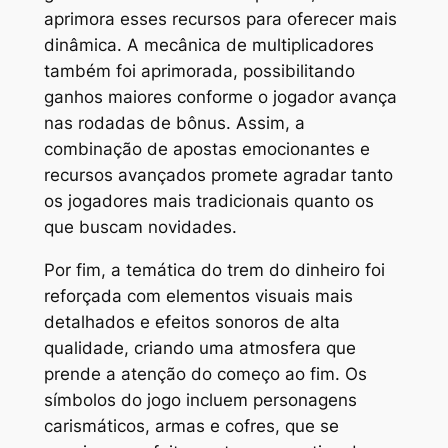
aprimora esses recursos para oferecer mais
dinâmica. A mecânica de multiplicadores
também foi aprimorada, possibilitando
ganhos maiores conforme o jogador avança
nas rodadas de bônus. Assim, a
combinação de apostas emocionantes e
recursos avançados promete agradar tanto
os jogadores mais tradicionais quanto os
que buscam novidades.
Por fim, a temática do trem do dinheiro foi
reforçada com elementos visuais mais
detalhados e efeitos sonoros de alta
qualidade, criando uma atmosfera que
prende a atenção do começo ao fim. Os
símbolos do jogo incluem personagens
carismáticos, armas e cofres, que se