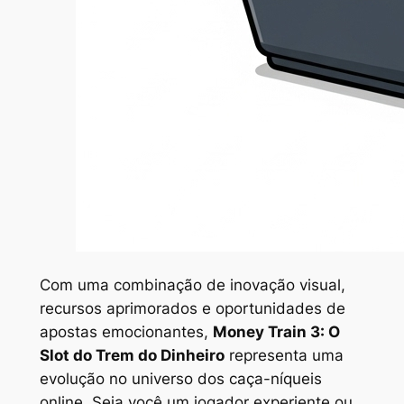
Com uma combinação de inovação visual,
recursos aprimorados e oportunidades de
apostas emocionantes,
Money Train 3: O
Slot do Trem do Dinheiro
representa uma
evolução no universo dos caça-níqueis
online. Seja você um jogador experiente ou