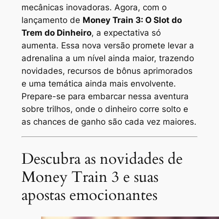
mecânicas inovadoras. Agora, com o
lançamento de
Money Train 3: O Slot do
Trem do Dinheiro
, a expectativa só
aumenta. Essa nova versão promete levar a
adrenalina a um nível ainda maior, trazendo
novidades, recursos de bônus aprimorados
e uma temática ainda mais envolvente.
Prepare-se para embarcar nessa aventura
sobre trilhos, onde o dinheiro corre solto e
as chances de ganho são cada vez maiores.
Descubra as novidades de
Money Train 3 e suas
apostas emocionantes