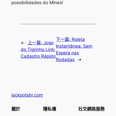
possibilidades do Mines!
下一篇:
Roleta
←
上一篇:
Jogo
Instantânea: Sem
do Tigrinho Link:
Espera nas
Cadastro Rápido
Rodadas
→
jackpotsbr.com
關於
隱私權
社交網路服務