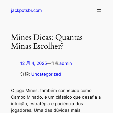
跳
jackpotsbr.com
至
主
要
內
Mines Dicas: Quantas
容
Minas Escolher?
12 月 4, 2025
—
admin
作者:
分類:
Uncategorized
O jogo Mines, também conhecido como
Campo Minado, é um clássico que desafia a
intuição, estratégia e paciência dos
jogadores. Uma das dúvidas mais