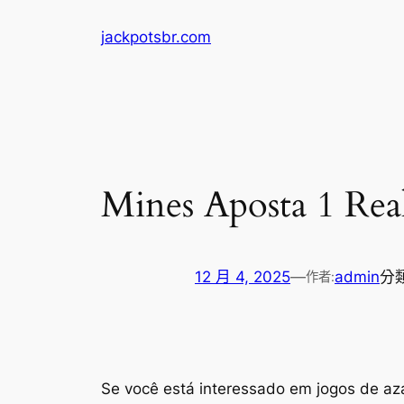
跳
jackpotsbr.com
至
主
要
內
容
Mines Aposta 1 Re
12 月 4, 2025
—
admin
分
作者:
Se você está interessado em jogos de aza