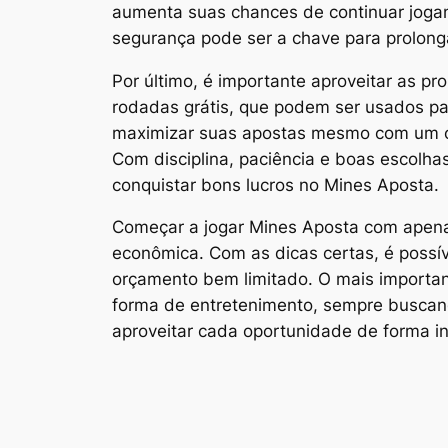
aumenta suas chances de continuar jogan
segurança pode ser a chave para prolong
Por último, é importante aproveitar as p
rodadas grátis, que podem ser usados pa
maximizar suas apostas mesmo com um orç
Com disciplina, paciência e boas escolha
conquistar bons lucros no Mines Aposta.
Começar a jogar Mines Aposta com apenas
econômica. Com as dicas certas, é possí
orçamento bem limitado. O mais important
forma de entretenimento, sempre buscand
aproveitar cada oportunidade de forma in