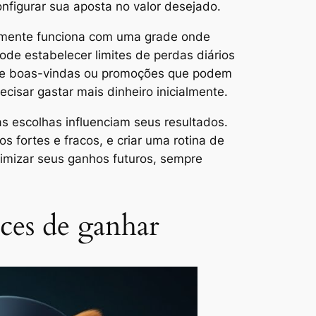
onfigurar sua aposta no valor desejado.
almente funciona com uma grade onde
de estabelecer limites de perdas diários
s de boas-vindas ou promoções que podem
cisar gastar mais dinheiro inicialmente.
as escolhas influenciam seus resultados.
s fortes e fracos, e criar uma rotina de
timizar seus ganhos futuros, sempre
ces de ganhar