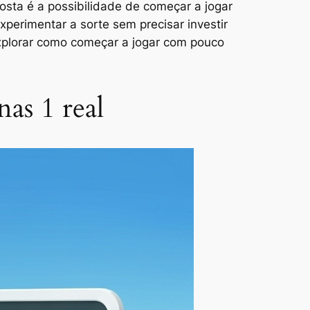
sta é a possibilidade de começar a jogar
perimentar a sorte sem precisar investir
explorar como começar a jogar com pouco
as 1 real