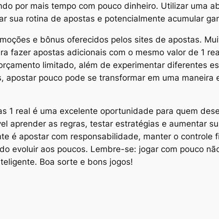
do por mais tempo com pouco dinheiro. Utilizar uma ab
ar sua rotina de apostas e potencialmente acumular ga
romoções e bônus oferecidos pelos sites de apostas. Mu
ra fazer apostas adicionais com o mesmo valor de 1 re
amento limitado, além de experimentar diferentes est
s, apostar pouco pode se transformar em uma maneira ef
 1 real é uma excelente oportunidade para quem desej
vel aprender as regras, testar estratégias e aumentar
e é apostar com responsabilidade, manter o controle f
o evoluir aos poucos. Lembre-se: jogar com pouco não 
teligente. Boa sorte e bons jogos!