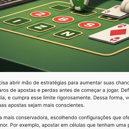
ecisa abrir mão de estratégias para aumentar suas cha
laros de apostas e perdas antes de começar a jogar. D
 dia, e cumpra esse limite rigorosamente. Dessa forma,
suas apostas sejam mais conscientes.
rma mais conservadora, escolhendo configurações que 
or. Por exemplo, apostar em células que tenham uma p