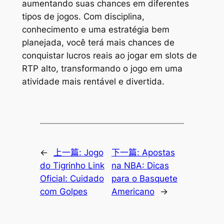
aumentando suas chances em diferentes
tipos de jogos. Com disciplina,
conhecimento e uma estratégia bem
planejada, você terá mais chances de
conquistar lucros reais ao jogar em slots de
RTP alto, transformando o jogo em uma
atividade mais rentável e divertida.
←
上一篇:
Jogo
下一篇:
Apostas
do Tigrinho Link
na NBA: Dicas
Oficial: Cuidado
para o Basquete
com Golpes
Americano
→