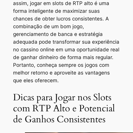
assim, jogar em slots de RTP alto é uma
forma inteligente de maximizar suas
chances de obter lucros consistentes. A
combinação de um bom jogo,
gerenciamento de banca e estratégia
adequada pode transformar sua experiência
no cassino online em uma oportunidade real
de ganhar dinheiro de forma mais regular.
Portanto, conheça sempre os jogos com
melhor retorno e aproveite as vantagens
que eles oferecem.
Dicas para Jogar nos Slots
com RTP Alto e Potencial
de Ganhos Consistentes