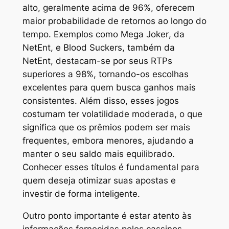
alto, geralmente acima de 96%, oferecem
maior probabilidade de retornos ao longo do
tempo. Exemplos como
Mega Joker
, da
NetEnt, e
Blood Suckers
, também da
NetEnt, destacam-se por seus RTPs
superiores a 98%, tornando-os escolhas
excelentes para quem busca ganhos mais
consistentes. Além disso, esses jogos
costumam ter volatilidade moderada, o que
significa que os prêmios podem ser mais
frequentes, embora menores, ajudando a
manter o seu saldo mais equilibrado.
Conhecer esses títulos é fundamental para
quem deseja otimizar suas apostas e
investir de forma inteligente.
Outro ponto importante é estar atento às