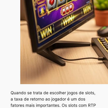
Quando se trata de escolher jogos de slots,
a taxa de retorno ao jogador é um dos
fatores mais importantes. Os slots com RTP