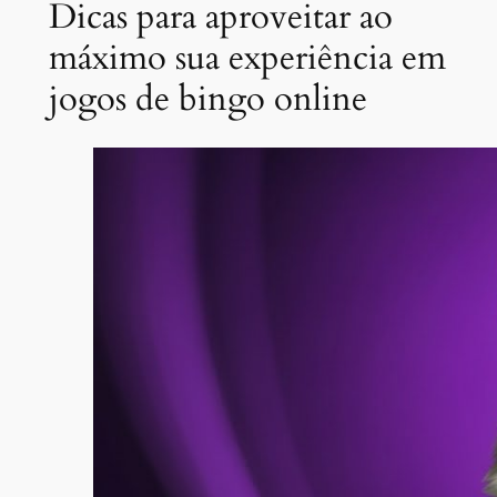
Dicas para aproveitar ao
máximo sua experiência em
jogos de bingo online