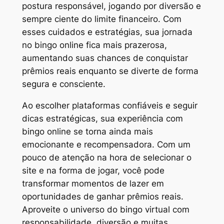
postura responsável, jogando por diversão e
sempre ciente do limite financeiro. Com
esses cuidados e estratégias, sua jornada
no bingo online fica mais prazerosa,
aumentando suas chances de conquistar
prêmios reais enquanto se diverte de forma
segura e consciente.
Ao escolher plataformas confiáveis e seguir
dicas estratégicas, sua experiência com
bingo online se torna ainda mais
emocionante e recompensadora. Com um
pouco de atenção na hora de selecionar o
site e na forma de jogar, você pode
transformar momentos de lazer em
oportunidades de ganhar prêmios reais.
Aproveite o universo do bingo virtual com
responsabilidade, diversão e muitas