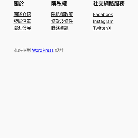
關於
隱私權
社交網路服務
團隊介紹
隱私權政策
Facebook
發展沿革
條款及條件
Instagram
職涯發展
聯絡資訊
Twitter/X
本站採用
WordPress
設計