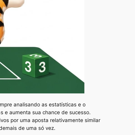
pre analisando as estatísticas e o
as e aumenta sua chance de sucesso.
os por uma aposta relativamente similar
r demais de uma só vez.