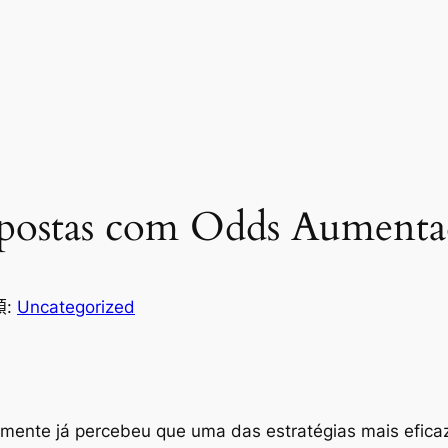
Apostas com Odds Aumenta
類:
Uncategorized
amente já percebeu que uma das estratégias mais efica