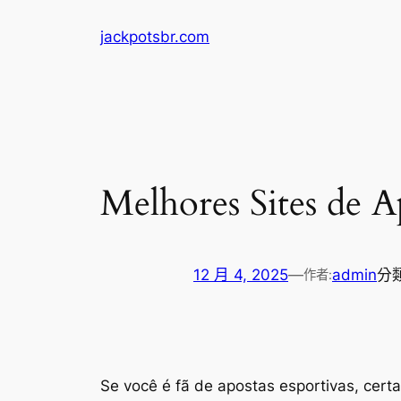
跳
jackpotsbr.com
至
主
要
內
容
Melhores Sites de 
12 月 4, 2025
—
admin
分
作者:
Se você é fã de apostas esportivas, cert