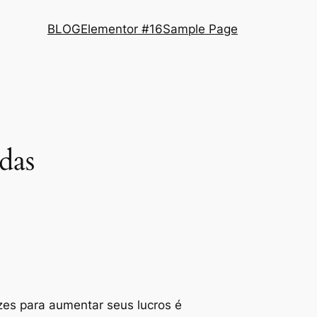
BLOG
Elementor #16
Sample Page
das
zes para aumentar seus lucros é