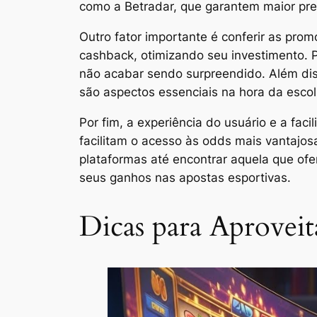
como a Betradar, que garantem maior pre
Outro fator importante é conferir as pro
cashback, otimizando seu investimento. 
não acabar sendo surpreendido. Além dis
são aspectos essenciais na hora da escol
Por fim, a experiência do usuário e a fa
facilitam o acesso às odds mais vantajos
plataformas até encontrar aquela que of
seus ganhos nas apostas esportivas.
Dicas para Aproveit