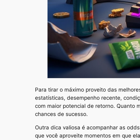
Para tirar o máximo proveito das melhore
estatísticas, desempenho recente, condiç
com maior potencial de retorno. Quanto 
chances de sucesso.
Outra dica valiosa é acompanhar as odds
que você aproveite momentos em que ela