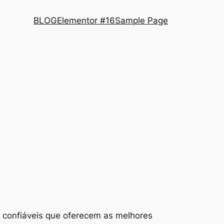
BLOG
Elementor #16
Sample Page
s confiáveis que oferecem as melhores