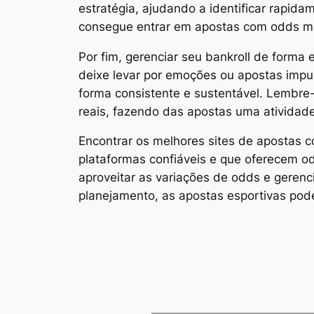
estratégia, ajudando a identificar rapid
consegue entrar em apostas com odds mai
Por fim, gerenciar seu bankroll de forma 
deixe levar por emoções ou apostas impul
forma consistente e sustentável. Lembre-
reais, fazendo das apostas uma atividade
Encontrar os melhores sites de apostas 
plataformas confiáveis e que oferecem o
aproveitar as variações de odds e geren
planejamento, as apostas esportivas pod