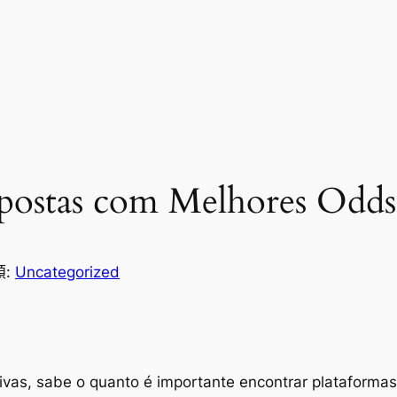
Apostas com Melhores Odds
類:
Uncategorized
ivas, sabe o quanto é importante encontrar plataforma