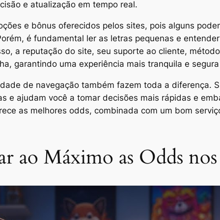
cisão e atualização em tempo real.
moções e bônus oferecidos pelos sites, pois alguns po
Porém, é fundamental ler as letras pequenas e entende
so, a reputação do site, seu suporte ao cliente, mét
ha, garantindo uma experiência mais tranquila e segura
cilidade de navegação também fazem toda a diferença. S
as e ajudam você a tomar decisões mais rápidas e emba
erece as melhores odds, combinada com um bom serviço,
ar ao Máximo as Odds nos 