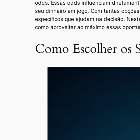
odds. Essas odds influenciam diretamente
seu dinheiro em jogo. Com tantas opções 
específicos que ajudam na decisão. Neste
como aproveitar ao máximo essas oportu
Como Escolher os S