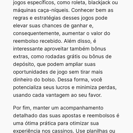
jogos específicos, como roleta, blackjack ou
máquinas caça-níqueis. Conhecer bem as
regras e estratégias desses jogos pode
elevar suas chances de ganhar e,
consequentemente, aumentar o valor do
reembolso recebido. Além disso, é
interessante aproveitar também bônus
extras, como rodadas grátis ou bônus de
depósito, que podem ampliar suas
oportunidades de jogo sem tirar mais
dinheiro do bolso. Dessa forma, você
potencializa seus lucros e minimiza perdas,
usando cada vantagem ao seu favor.
Por fim, manter um acompanhamento
detalhado das suas apostas e reembolsos é
uma ótima prática para otimizar sua
experiência nos cassinos. Use planilhas ou