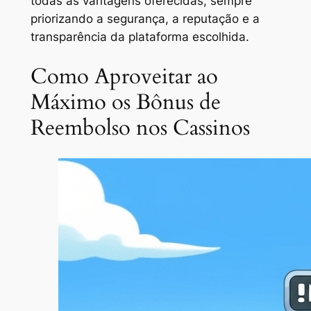
todas as vantagens oferecidas, sempre
priorizando a segurança, a reputação e a
transparência da plataforma escolhida.
Como Aproveitar ao
Máximo os Bônus de
Reembolso nos Cassinos