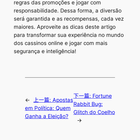
regras das promoções e jogar com
responsabilidade. Dessa forma, a diversão
será garantida e as recompensas, cada vez
maiores. Aproveite as dicas deste artigo
para transformar sua experiência no mundo
dos cassinos online e jogar com mais
segurança e inteligência!
下一篇:
Fortune
←
上一篇:
Apostas
Rabbit Bug:
em Política: Quem
Glitch do Coelho
Ganha a Eleição?
→