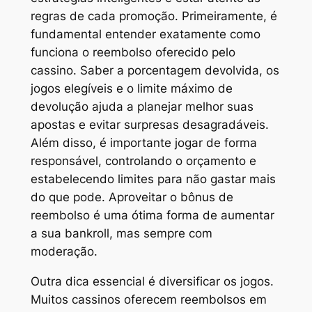
regras de cada promoção. Primeiramente, é
fundamental entender exatamente como
funciona o reembolso oferecido pelo
cassino. Saber a porcentagem devolvida, os
jogos elegíveis e o limite máximo de
devolução ajuda a planejar melhor suas
apostas e evitar surpresas desagradáveis.
Além disso, é importante jogar de forma
responsável, controlando o orçamento e
estabelecendo limites para não gastar mais
do que pode. Aproveitar o bônus de
reembolso é uma ótima forma de aumentar
a sua bankroll, mas sempre com
moderação.
Outra dica essencial é diversificar os jogos.
Muitos cassinos oferecem reembolsos em