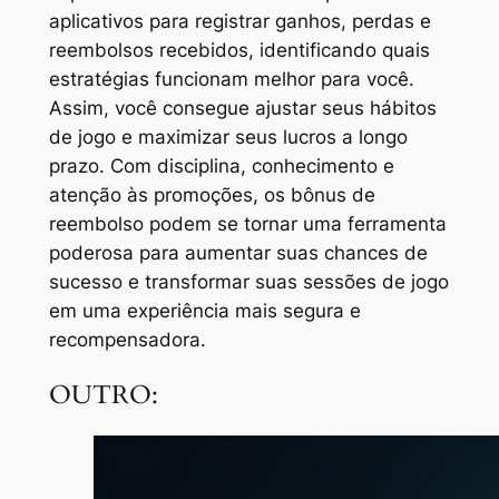
aplicativos para registrar ganhos, perdas e
reembolsos recebidos, identificando quais
estratégias funcionam melhor para você.
Assim, você consegue ajustar seus hábitos
de jogo e maximizar seus lucros a longo
prazo. Com disciplina, conhecimento e
atenção às promoções, os bônus de
reembolso podem se tornar uma ferramenta
poderosa para aumentar suas chances de
sucesso e transformar suas sessões de jogo
em uma experiência mais segura e
recompensadora.
OUTRO: