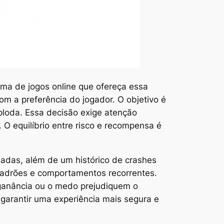
rma de jogos online que ofereça essa
om a preferência do jogador. O objetivo é
ploda. Essa decisão exige atenção
O equilíbrio entre risco e recompensa é
dadas, além de um histórico de crashes
padrões e comportamentos recorrentes.
 ganância ou o medo prejudiquem o
garantir uma experiência mais segura e