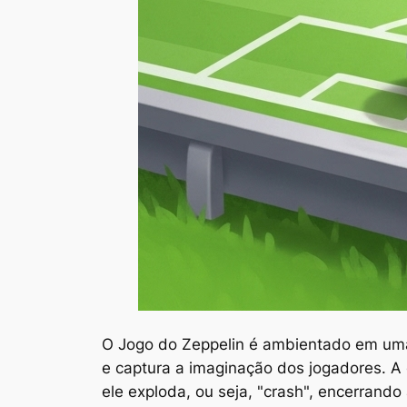
O Jogo do Zeppelin é ambientado em uma 
e captura a imaginação dos jogadores. A
ele exploda, ou seja, "crash", encerrand