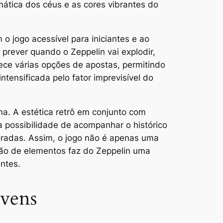
mática dos céus e as cores vibrantes do
o jogo acessível para iniciantes e ao
prever quando o Zeppelin vai explodir,
ce várias opções de apostas, permitindo
ntensificada pelo fator imprevisível do
na. A estética retrô em conjunto com
a possibilidade de acompanhar o histórico
oradas. Assim, o jogo não é apenas uma
ção de elementos faz do Zeppelin uma
ntes.
vens