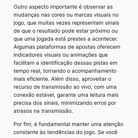
Outro aspecto importante é observar as
mudanças nas cores ou marcas visuais no
jogo, que muitas vezes representam sinais
de que o resultado pode estar próximo ou
que uma jogada está prestes a acontecer.
Algumas plataformas de apostas oferecem
indicadores visuais ou animações que
facilitam a identificação dessas pistas em
tempo real, tornando o acompanhamento
mais eficiente. Além disso, aproveitar o
recurso de transmissão ao vivo, com uma
conexão estável, garante uma leitura mais
precisa dos sinais, minimizando erros por
atrasos na transmissão.
Por fim, é fundamental manter uma atenção
constante às tendências do jogo. Se você