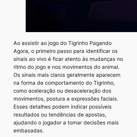
Ao assistir ao jogo do Tigrinho Pagando
Agora, o primeiro passo para identificar os
sinais ao vivo é ficar atento às mudanças no
ritmo do jogo e nos movimentos do animal.
Os sinais mais claros geralmente aparecem
na forma de comportamento do Tigrinho,
como aceleração ou desaceleração dos
movimentos, postura e expressões faciais.
Esses detalhes podem indicar possíveis
resultados ou tendências de apostas,
ajudando o jogador a tomar decisões mais
embasadas.