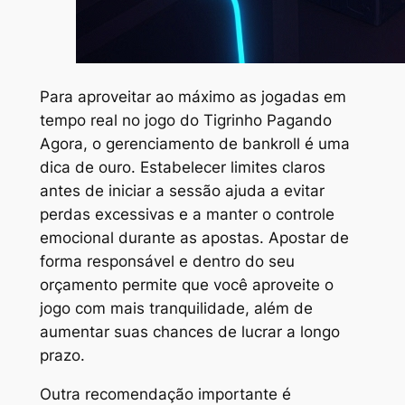
Para aproveitar ao máximo as jogadas em
tempo real no jogo do Tigrinho Pagando
Agora, o gerenciamento de bankroll é uma
dica de ouro. Estabelecer limites claros
antes de iniciar a sessão ajuda a evitar
perdas excessivas e a manter o controle
emocional durante as apostas. Apostar de
forma responsável e dentro do seu
orçamento permite que você aproveite o
jogo com mais tranquilidade, além de
aumentar suas chances de lucrar a longo
prazo.
Outra recomendação importante é