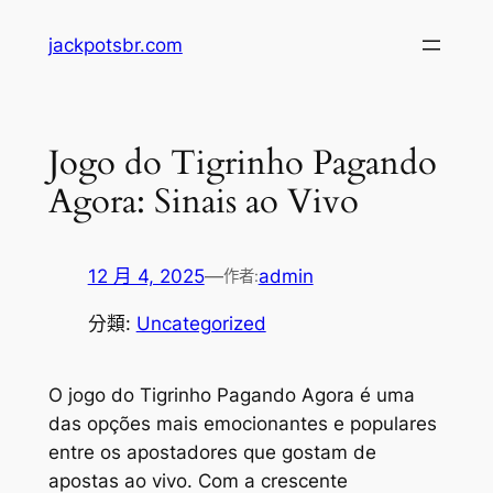
跳
jackpotsbr.com
至
主
要
內
Jogo do Tigrinho Pagando
容
Agora: Sinais ao Vivo
12 月 4, 2025
—
admin
作者:
分類:
Uncategorized
O jogo do Tigrinho Pagando Agora é uma
das opções mais emocionantes e populares
entre os apostadores que gostam de
apostas ao vivo. Com a crescente