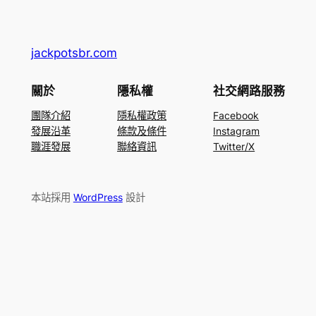
jackpotsbr.com
關於
隱私權
社交網路服務
團隊介紹
隱私權政策
Facebook
發展沿革
條款及條件
Instagram
職涯發展
聯絡資訊
Twitter/X
本站採用
WordPress
設計