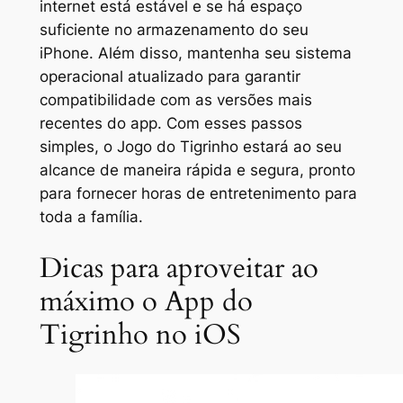
internet está estável e se há espaço
suficiente no armazenamento do seu
iPhone. Além disso, mantenha seu sistema
operacional atualizado para garantir
compatibilidade com as versões mais
recentes do app. Com esses passos
simples, o Jogo do Tigrinho estará ao seu
alcance de maneira rápida e segura, pronto
para fornecer horas de entretenimento para
toda a família.
Dicas para aproveitar ao
máximo o App do
Tigrinho no iOS