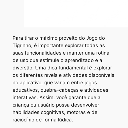
Para tirar o máximo proveito do Jogo do
Tigrinho, é importante explorar todas as
suas funcionalidades e manter uma rotina
de uso que estimule o aprendizado e a
diversão. Uma dica fundamental é explorar
os diferentes níveis e atividades disponíveis
no aplicativo, que variam entre jogos
educativos, quebra-cabeças e atividades
interativas. Assim, você garante que a
criança ou usuário possa desenvolver
habilidades cognitivas, motoras e de
raciocínio de forma lúdica.