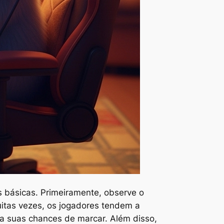
s básicas. Primeiramente, observe o
uitas vezes, os jogadores tendem a
ta suas chances de marcar. Além disso,