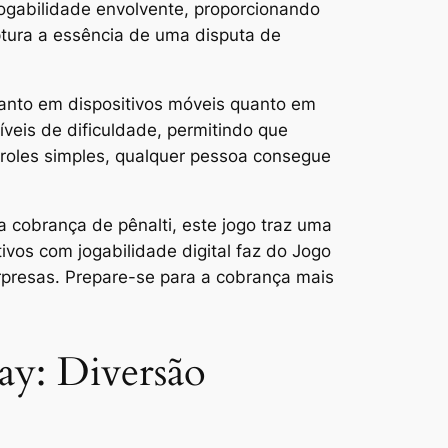
ogabilidade envolvente, proporcionando
ptura a essência de uma disputa de
 tanto em dispositivos móveis quanto em
íveis de dificuldade, permitindo que
troles simples, qualquer pessoa consegue
 cobrança de pênalti, este jogo traz uma
ivos com jogabilidade digital faz do
Jogo
presas. Prepare-se para a cobrança mais
ay: Diversão