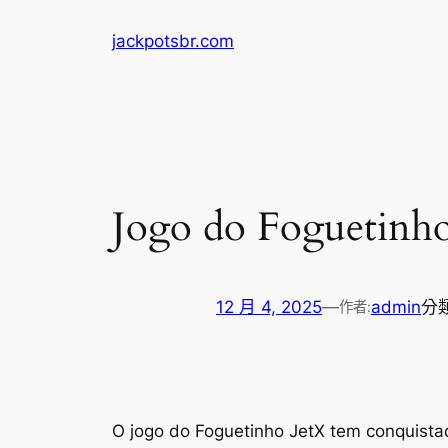
跳
jackpotsbr.com
至
主
要
內
容
Jogo do Foguetinho
12 月 4, 2025
—
admin
分
作者:
O jogo do Foguetinho JetX tem conquistad