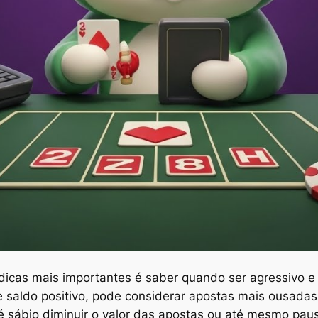
dicas mais importantes é saber quando ser agressivo 
 saldo positivo, pode considerar apostas mais ousadas,
é sábio diminuir o valor das apostas ou até mesmo pa