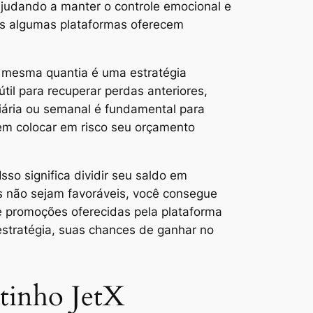
ajudando a manter o controle emocional e
ois algumas plataformas oferecem
a mesma quantia é uma estratégia
til para recuperar perdas anteriores,
iária ou semanal é fundamental para
sem colocar em risco seu orçamento
so significa dividir seu saldo em
s não sejam favoráveis, você consegue
 e promoções oferecidas pela plataforma
estratégia, suas chances de ganhar no
etinho JetX