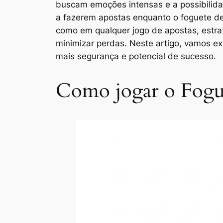
buscam emoções intensas e a possibilida
a fazerem apostas enquanto o foguete de
como em qualquer jogo de apostas, estra
minimizar perdas. Neste artigo, vamos ex
mais segurança e potencial de sucesso.
Como jogar o Fogue