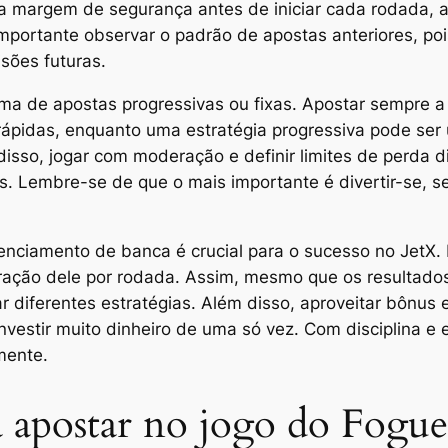
ma margem de segurança antes de iniciar cada rodada, 
 importante observar o padrão de apostas anteriores, p
sões futuras.
tema de apostas progressivas ou fixas. Apostar sempre 
ápidas, enquanto uma estratégia progressiva pode ser ú
so, jogar com moderação e definir limites de perda d
das. Lembre-se de que o mais importante é divertir-se, 
ciamento de banca é crucial para o sucesso no JetX. Is
ração dele por rodada. Assim, mesmo que os resultado
ar diferentes estratégias. Além disso, aproveitar bônus
vestir muito dinheiro de uma só vez. Com disciplina e 
mente.
ra apostar no jogo do Fogu