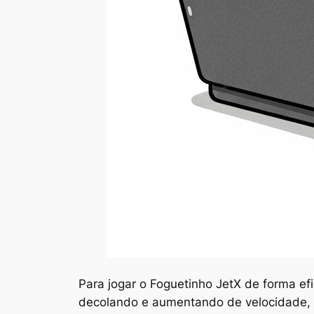
Para jogar o Foguetinho JetX de forma e
decolando e aumentando de velocidade, e