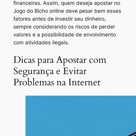
financeiras. Assim, quem deseja apostar no
Jogo do Bicho online deve pesar bem esses
fatores antes de investir seu dinheiro,
sempre considerando os riscos de perder
valores e a possibilidade de envolvimento
com atividades ilegais.
Dicas para Apostar com
Segurança e Evitar
Problemas na Internet