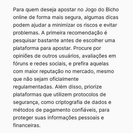
Para quem deseja apostar no Jogo do Bicho
online de forma mais segura, algumas dicas
podem ajudar a minimizar os riscos e evitar
problemas. A primeira recomendação é
pesquisar bastante antes de escolher uma
plataforma para apostar. Procure por
opiniões de outros usuários, avaliações em
fóruns e redes sociais, e prefira aquelas
com maior reputação no mercado, mesmo
que não sejam oficialmente
regulamentadas. Além disso, priorize
plataformas que utilizem protocolos de
segurança, como criptografia de dados e
métodos de pagamento confiáveis, para
proteger suas informações pessoais e
financeiras.