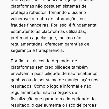
plataformas não possuem sistemas de
proteção robustos, tornando o usuário
vulnerável a roubo de informações ou
fraudes financeiras. Por isso, é fundamental
estar atento às plataformas utilizadas,
preferindo aquelas que, mesmo não
regulamentadas, oferecem garantias de
segurança e transparência.
Por fim, os riscos de depender de
plataformas sem credibilidade também
envolvem a possibilidade de não receber os
ganhos ou de ser vítima de manipulação nos
resultados. Como o jogo é informal e não
regulamentado, não há órgãos de
fiscalização que garantam a integridade do
resultado, o que aumenta o risco de perdas