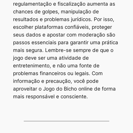
regulamentação e fiscalização aumenta as
chances de golpes, manipulação de
resultados e problemas jurídicos. Por isso,
escolher plataformas confiáveis, proteger
seus dados e apostar com moderação são
passos essenciais para garantir uma prática
mais segura. Lembre-se sempre de que o
jogo deve ser uma atividade de
entretenimento, e não uma fonte de
problemas financeiros ou legais. Com
informação e precaução, você pode
aproveitar o Jogo do Bicho online de forma
mais responsável e consciente.