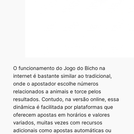
O funcionamento do Jogo do Bicho na
internet é bastante similar ao tradicional,
onde o apostador escolhe números
relacionados a animais e torce pelos
resultados. Contudo, na versão online, essa
dinâmica é facilitada por plataformas que
oferecem apostas em horários e valores
variados, muitas vezes com recursos
adicionais como apostas automáticas ou