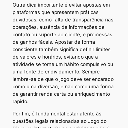
Outra dica importante é evitar apostas em
plataformas que apresentem práticas
duvidosas, como falta de transparência nas
operações, ausência de informações de
contato ou suporte ao cliente, e promessas
de ganhos fáceis. Apostar de forma
consciente também significa definir limites
de valores e horários, evitando que a
atividade se torne um hábito compulsivo ou
uma fonte de endividamento. Sempre
lembre-se de que o jogo deve ser encarado
como uma diversão, e não como uma forma
de garantir renda certa ou enriquecimento
rápido.
Por fim, é fundamental estar atento às
questões legais relacionadas ao Jogo do