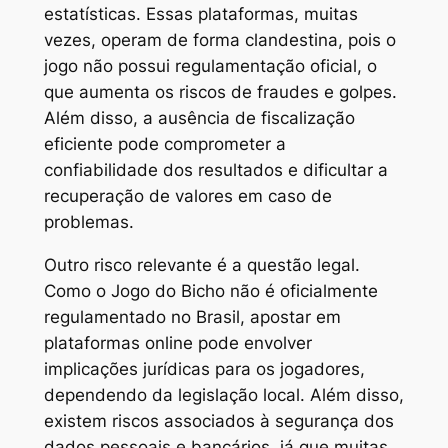
estatísticas. Essas plataformas, muitas
vezes, operam de forma clandestina, pois o
jogo não possui regulamentação oficial, o
que aumenta os riscos de fraudes e golpes.
Além disso, a ausência de fiscalização
eficiente pode comprometer a
confiabilidade dos resultados e dificultar a
recuperação de valores em caso de
problemas.
Outro risco relevante é a questão legal.
Como o Jogo do Bicho não é oficialmente
regulamentado no Brasil, apostar em
plataformas online pode envolver
implicações jurídicas para os jogadores,
dependendo da legislação local. Além disso,
existem riscos associados à segurança dos
dados pessoais e bancários, já que muitas