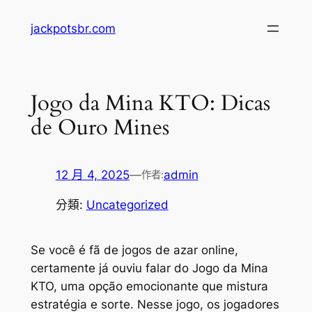
跳
jackpotsbr.com
至
主
要
內
Jogo da Mina KTO: Dicas
容
de Ouro Mines
12 月 4, 2025
—
admin
作者:
分類:
Uncategorized
Se você é fã de jogos de azar online,
certamente já ouviu falar do Jogo da Mina
KTO, uma opção emocionante que mistura
estratégia e sorte. Nesse jogo, os jogadores