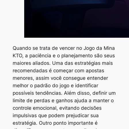
Quando se trata de vencer no Jogo da Mina
KTO, a paciência e o planejamento são seus
maiores aliados. Uma das estratégias mais
recomendadas é começar com apostas
menores, assim você consegue entender
melhor o padrão do jogo e identificar
possíveis tendências. Além disso, definir um
limite de perdas e ganhos ajuda a manter o
controle emocional, evitando decisões
impulsivas que podem prejudicar sua
estratégia. Outro ponto importante é