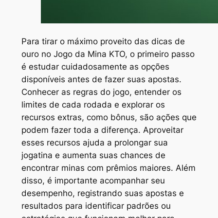
Para tirar o máximo proveito das dicas de
ouro no Jogo da Mina KTO, o primeiro passo
é estudar cuidadosamente as opções
disponíveis antes de fazer suas apostas.
Conhecer as regras do jogo, entender os
limites de cada rodada e explorar os
recursos extras, como bônus, são ações que
podem fazer toda a diferença. Aproveitar
esses recursos ajuda a prolongar sua
jogatina e aumenta suas chances de
encontrar minas com prêmios maiores. Além
disso, é importante acompanhar seu
desempenho, registrando suas apostas e
resultados para identificar padrões ou