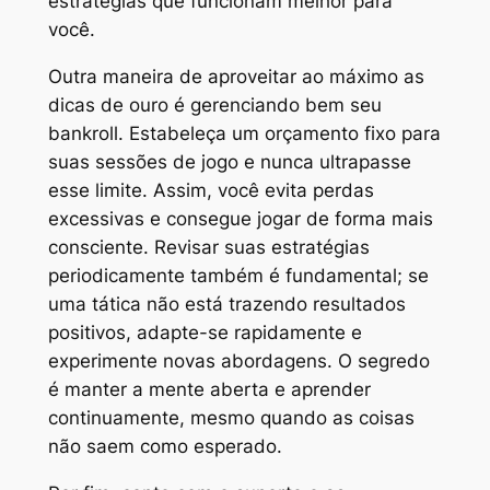
estratégias que funcionam melhor para
você.
Outra maneira de aproveitar ao máximo as
dicas de ouro é gerenciando bem seu
bankroll. Estabeleça um orçamento fixo para
suas sessões de jogo e nunca ultrapasse
esse limite. Assim, você evita perdas
excessivas e consegue jogar de forma mais
consciente. Revisar suas estratégias
periodicamente também é fundamental; se
uma tática não está trazendo resultados
positivos, adapte-se rapidamente e
experimente novas abordagens. O segredo
é manter a mente aberta e aprender
continuamente, mesmo quando as coisas
não saem como esperado.