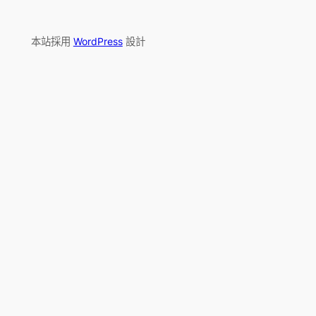
本站採用
WordPress
設計