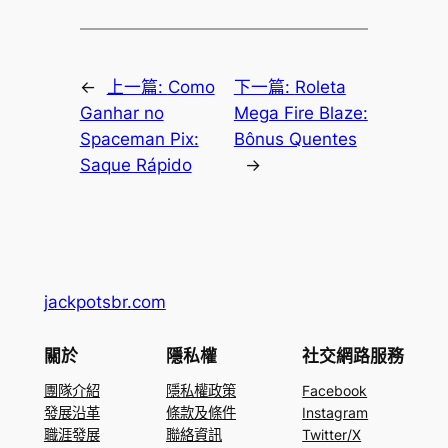
←
上一篇:
Como
下一篇:
Roleta
Ganhar no
Mega Fire Blaze:
Spaceman Pix:
Bônus Quentes
Saque Rápido
→
jackpotsbr.com
關於
隱私權
社交網路服務
團隊介紹
隱私權政策
Facebook
發展沿革
條款及條件
Instagram
職涯發展
聯絡資訊
Twitter/X