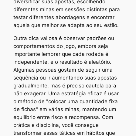
diversificar suas apostas, escolhendo
diferentes minas em sessões distintas para
testar diferentes abordagens e encontrar
aquela que melhor se adapta ao seu estilo.
Outra dica valiosa é observar padrões ou
comportamentos do jogo, embora seja
importante lembrar que cada rodada é
independente, e o resultado é aleatório.
Algumas pessoas gostam de seguir uma
sequência ou ir aumentando suas apostas
gradualmente, mas é preciso cautela para
não exagerar. Uma estratégia eficaz é usar
o método de "colocar uma quantidade fixa
de fichas" em várias minas, mantendo um
equilíbrio entre risco e recompensa. Com
prática e disciplina, você consegue
transformar essas táticas em hábitos que