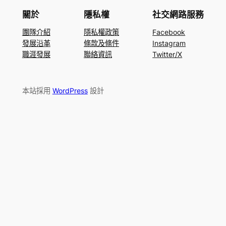
關於
隱私權
社交網路服務
團隊介紹
隱私權政策
Facebook
發展沿革
條款及條件
Instagram
職涯發展
聯絡資訊
Twitter/X
本站採用
WordPress
設計