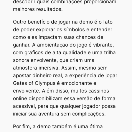
descobrir quais combinações proporcionam
melhores resultados.
Outro benefício de jogar na demo é o fato
de poder explorar os símbolos e entender
como eles impactam suas chances de
ganhar. A ambientação do jogo é vibrante,
com gráficos de alta qualidade e uma trilha
sonora envolvente, que criam uma
atmosfera imersiva. Assim, mesmo sem
apostar dinheiro real, a experiência de jogar
Gates of Olympus é emocionante e
envolvente. Além disso, muitos cassinos
online disponibilizam essa versão de forma
acessível, para que qualquer jogador possa
iniciar sua aventura sem complicações.
Por fim, a demo também é uma ótima