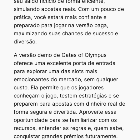
seu saldo fictício de forma eficiente,
simulando apostas reais. Com um pouco de
prática, você estará mais confiante e
preparado para jogar na versão paga,
maximizando suas chances de sucesso e
diversão.
A versão demo de Gates of Olympus
oferece uma excelente porta de entrada
para explorar uma das slots mais
emocionantes do mercado, sem qualquer
custo. Ela permite que os jogadores
conheçam o jogo, testem estratégias e se
preparem para apostas com dinheiro real de
forma segura e divertida. Aproveite essa
oportunidade para se familiarizar com os
recursos, entender as regras e, quem sabe,
conquistar grandes prêmios futuramente.