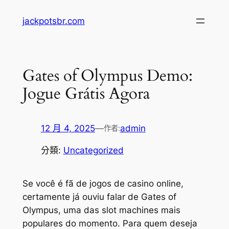
跳
jackpotsbr.com
至
主
要
內
Gates of Olympus Demo:
容
Jogue Grátis Agora
12 月 4, 2025
—
admin
作者:
分類:
Uncategorized
Se você é fã de jogos de casino online,
certamente já ouviu falar de Gates of
Olympus, uma das slot machines mais
populares do momento. Para quem deseja