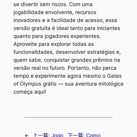
se divertir sem riscos. Com uma
jogabilidade envolvente, recursos
inovadores e a facilidade de acesso, essa
versão gratuita é ideal tanto para iniciantes
quanto para jogadores experientes.
Aproveite para explorar todas as
funcionalidades, desenvolver estratégias e,
quem sabe, conquistar grandes prêmios na
versão real no futuro. Portanto, não perca
tempo e experimente agora mesmo o Gates
of Olympus grátis — sua aventura mitológica
começa aqui!
←
上一篇:
Jogo
下一篇:
Como