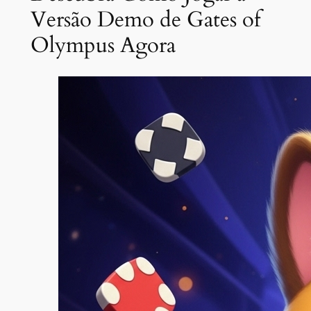
Versão Demo de Gates of
Olympus Agora