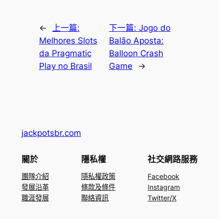
←
上一篇:
下一篇:
Jogo do
Melhores Slots
Balão Aposta:
da Pragmatic
Balloon Crash
Play no Brasil
Game
→
jackpotsbr.com
關於
隱私權
社交網路服務
團隊介紹
隱私權政策
Facebook
發展沿革
條款及條件
Instagram
職涯發展
聯絡資訊
Twitter/X