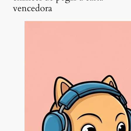
vencedora