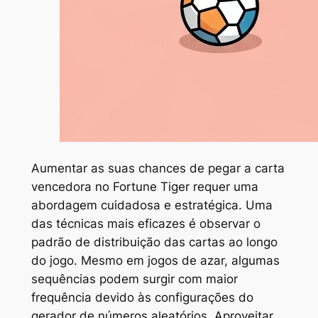
Aumentar as suas chances de pegar a carta
vencedora no Fortune Tiger requer uma
abordagem cuidadosa e estratégica. Uma
das técnicas mais eficazes é observar o
padrão de distribuição das cartas ao longo
do jogo. Mesmo em jogos de azar, algumas
sequências podem surgir com maior
frequência devido às configurações do
gerador de números aleatórios. Aproveitar