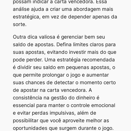
possam indicar a carta vencedora. Essa
análise ajuda a criar uma abordagem mais
estratégica, em vez de depender apenas da
sorte.
Outra dica valiosa é gerenciar bem seu
saldo de apostas. Defina limites claros para
suas apostas, evitando investir mais do que
pode perder. Uma estratégia recomendada
é dividir seu saldo em pequenas apostas, o
que permite prolongar o jogo e aumentar
suas chances de detectar o momento certo
de apostar na carta vencedora. A
consistência na gestão do dinheiro é
essencial para manter o controle emocional
e evitar perdas impulsivas, além de
possibilitar que você aproveite melhor as
oportunidades que surgem durante o jogo.