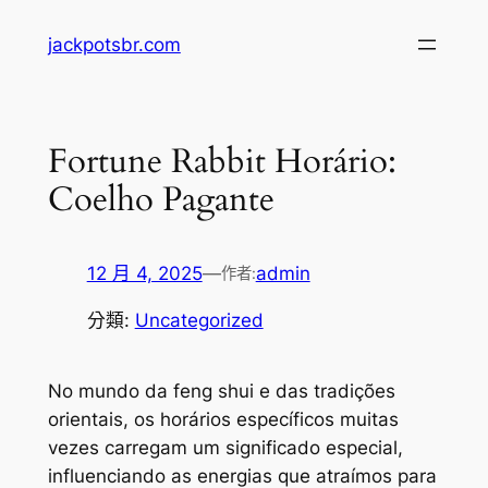
跳
jackpotsbr.com
至
主
要
內
Fortune Rabbit Horário:
容
Coelho Pagante
12 月 4, 2025
—
admin
作者:
分類:
Uncategorized
No mundo da feng shui e das tradições
orientais, os horários específicos muitas
vezes carregam um significado especial,
influenciando as energias que atraímos para