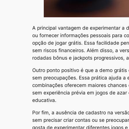
A principal vantagem de experimentar a d
ou fornecer informações pessoais para co
opção de jogar grátis. Essa facilidade pe
sem riscos financeiros. Além disso, a ve
rodadas bônus e jackpots progressivos, an
Outro ponto positivo é que a demo grátis
sem preocupações. Essa prática ajuda a e
combinações oferecem maiores chances de
sem experiência prévia em jogos de azar 
educativa.
Por fim, a ausência de cadastro na versã
sem precisar criar contas ou se preocupa
gosta de experimentar diferentes jogos e