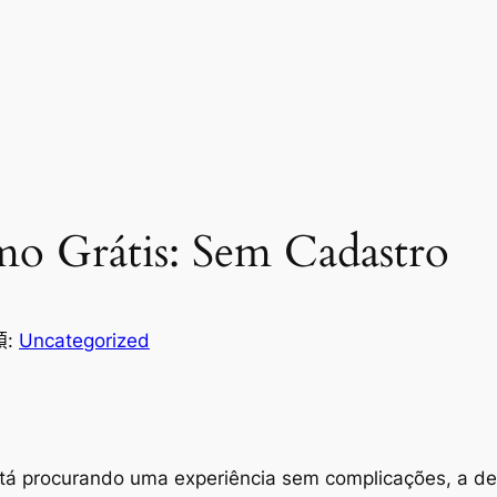
o Grátis: Sem Cadastro
類:
Uncategorized
está procurando uma experiência sem complicações, a d