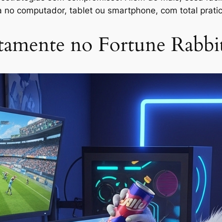
ja no computador, tablet ou smartphone, com total prati
tamente no Fortune Rabb