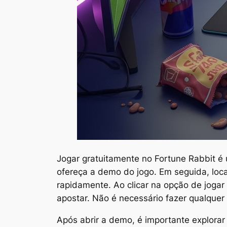
Jogar gratuitamente no Fortune Rabbit é 
ofereça a demo do jogo. Em seguida, local
rapidamente. Ao clicar na opção de jogar
apostar. Não é necessário fazer qualquer c
Após abrir a demo, é importante explorar 