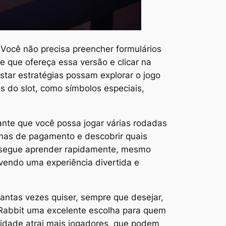
 Você não precisa preencher formulários
e que ofereça essa versão e clicar na
star estratégias possam explorar o jogo
s do slot, como símbolos especiais,
rante que você possa jogar várias rodadas
inhas de pagamento e descobrir quais
onsegue aprender rapidamente, mesmo
ovendo uma experiência divertida e
antas vezes quiser, sempre que desejar,
e Rabbit uma excelente escolha para quem
lidade atrai mais jogadores, que podem