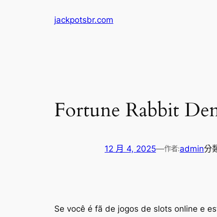
跳
jackpotsbr.com
至
主
要
內
容
Fortune Rabbit Dem
12 月 4, 2025
—
admin
分
作者:
Se você é fã de jogos de slots online e 