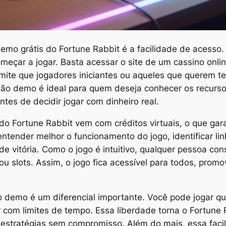
emo grátis do Fortune Rabbit é a facilidade de acesso.
meçar a jogar. Basta acessar o site de um cassino onlin
rmite que jogadores iniciantes ou aqueles que querem te
rsão demo é ideal para quem deseja conhecer os recurso
tes de decidir jogar com dinheiro real.
 do Fortune Rabbit vem com créditos virtuais, o que ga
ntender melhor o funcionamento do jogo, identificar l
 vitória. Como o jogo é intuitivo, qualquer pessoa c
ou slots. Assim, o jogo fica acessível para todos, prom
o demo é um diferencial importante. Você pode jogar qu
r com limites de tempo. Essa liberdade torna o Fortun
 estratégias sem compromisso. Além do mais, essa faci