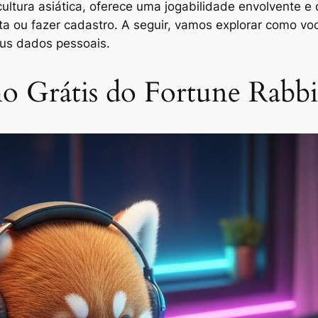
cultura asiática, oferece uma jogabilidade envolvente e
a ou fazer cadastro. A seguir, vamos explorar como voc
eus dados pessoais.
 Grátis do Fortune Rabbi