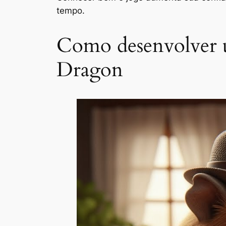
tempo.
Como desenvolver u
Dragon