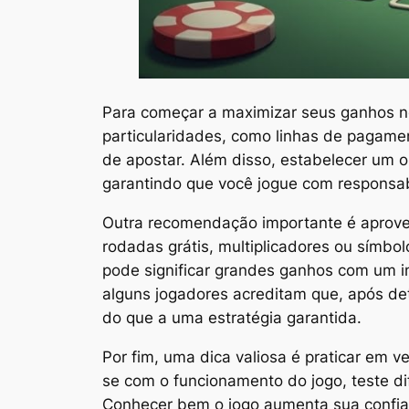
Para começar a maximizar seus ganhos no
particularidades, como linhas de pagamen
de apostar. Além disso, estabelecer um o
garantindo que você jogue com responsab
Outra recomendação importante é aprovei
rodadas grátis, multiplicadores ou símb
pode significar grandes ganhos com um i
alguns jogadores acreditam que, após det
do que a uma estratégia garantida.
Por fim, uma dica valiosa é praticar em ve
se com o funcionamento do jogo, teste di
Conhecer bem o jogo aumenta sua confian