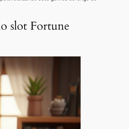
o slot Fortune