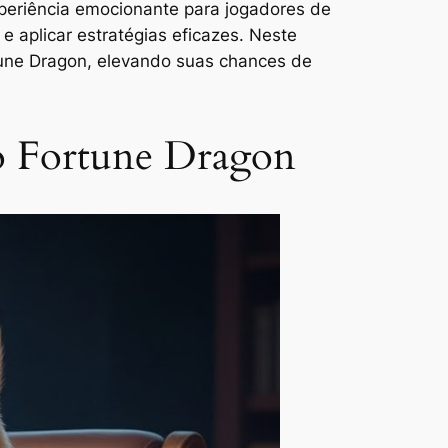
xperiência emocionante para jogadores de
e aplicar estratégias eficazes. Neste
tune Dragon, elevando suas chances de
no Fortune Dragon