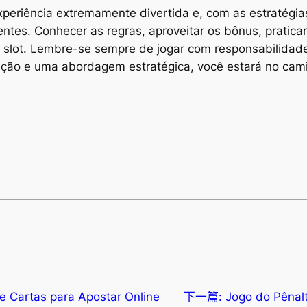
periência extremamente divertida e, com as estratégi
tes. Conhecer as regras, aproveitar os bônus, pratica
 slot. Lembre-se sempre de jogar com responsabilidad
ação e uma abordagem estratégica, você estará no camin
e Cartas para Apostar Online
下一篇:
Jogo do Pênal