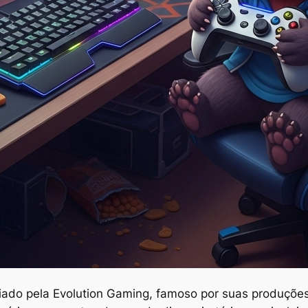
ado pela Evolution Gaming, famoso por suas produções d