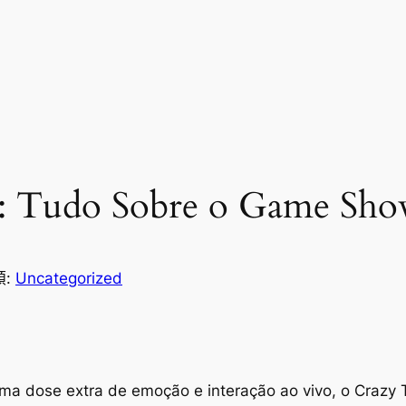
: Tudo Sobre o Game Sho
類:
Uncategorized
uma dose extra de emoção e interação ao vivo, o Craz