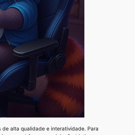
e alta qualidade e interatividade. Para