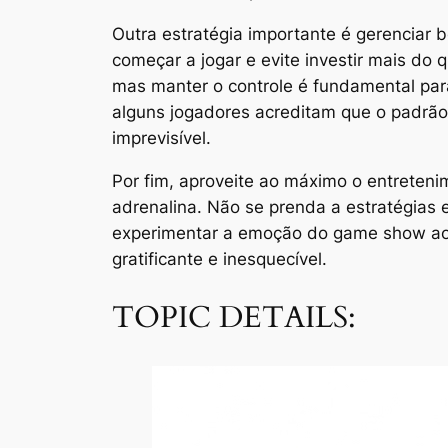
Outra estratégia importante é gerenciar b
começar a jogar e evite investir mais do 
mas manter o controle é fundamental par
alguns jogadores acreditam que o padrã
imprevisível.
Por fim, aproveite ao máximo o entreten
adrenalina. Não se prenda a estratégia
experimentar a emoção do game show ao 
gratificante e inesquecível.
TOPIC DETAILS: