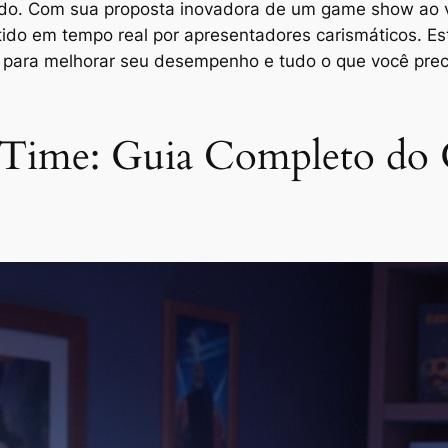
do. Com sua proposta inovadora de um game show ao vi
tido em tempo real por apresentadores carismáticos. Este
s para melhorar seu desempenho e tudo o que você prec
 Time: Guia Completo do