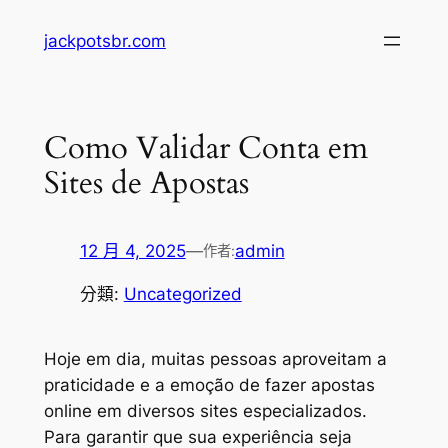
跳
jackpotsbr.com
至
主
要
內
Como Validar Conta em
容
Sites de Apostas
12 月 4, 2025
—
admin
作者:
分類:
Uncategorized
Hoje em dia, muitas pessoas aproveitam a
praticidade e a emoção de fazer apostas
online em diversos sites especializados.
Para garantir que sua experiência seja