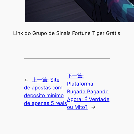
Link do Grupo de Sinais Fortune Tiger Grátis
下一篇:
←
上一篇:
Site
Plataforma
de apostas com
Bugada Pagando
depósito mínimo
Agora: É Verdade
de apenas 5 reais
ou Mito?
→