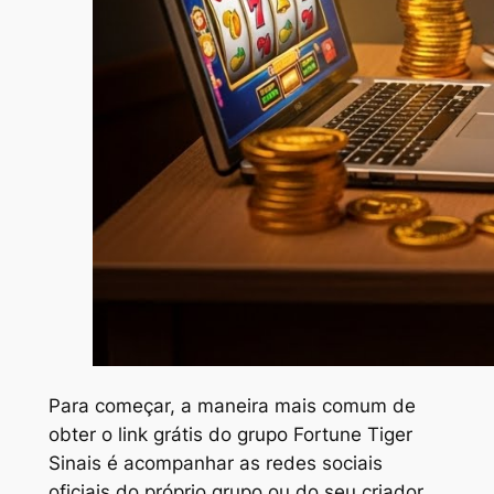
Para começar, a maneira mais comum de
obter o link grátis do grupo Fortune Tiger
Sinais é acompanhar as redes sociais
oficiais do próprio grupo ou do seu criador.