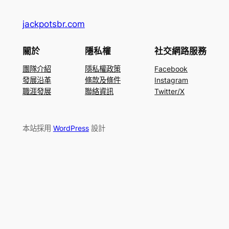
jackpotsbr.com
關於
隱私權
社交網路服務
團隊介紹
隱私權政策
Facebook
發展沿革
條款及條件
Instagram
職涯發展
聯絡資訊
Twitter/X
本站採用
WordPress
設計