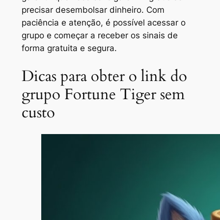
precisar desembolsar dinheiro. Com
paciência e atenção, é possível acessar o
grupo e começar a receber os sinais de
forma gratuita e segura.
Dicas para obter o link do
grupo Fortune Tiger sem
custo