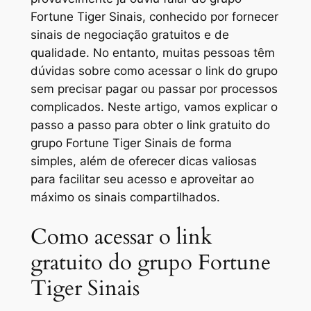
Fortune Tiger Sinais, conhecido por fornecer
sinais de negociação gratuitos e de
qualidade. No entanto, muitas pessoas têm
dúvidas sobre como acessar o link do grupo
sem precisar pagar ou passar por processos
complicados. Neste artigo, vamos explicar o
passo a passo para obter o link gratuito do
grupo Fortune Tiger Sinais de forma
simples, além de oferecer dicas valiosas
para facilitar seu acesso e aproveitar ao
máximo os sinais compartilhados.
Como acessar o link
gratuito do grupo Fortune
Tiger Sinais