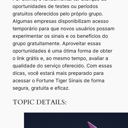
oportunidades de testes ou períodos
gratuitos oferecidos pelo próprio grupo.
Algumas empresas disponibilizam acesso
temporário para que novos usuários possam
experimentar os sinais e os benefícios do
grupo gratuitamente. Aproveitar essas
oportunidades é uma ótima forma de obter
o link grátis e, ao mesmo tempo, avaliar a
qualidade do serviço oferecido. Com essas
dicas, você estará mais preparado para
acessar o Fortune Tiger Sinais de forma
segura, gratuita e eficaz.
TOPIC DETAILS: