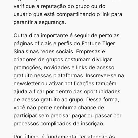
verifique a reputação do grupo ou do
usuário que está compartilhando o link para
garantir a segurança.
Outra dica importante é seguir de perto as
páginas oficiais e perfis do Fortune Tiger
Sinais nas redes sociais. Empresas e
criadores de grupos costumam divulgar
promoções, novidades e links de acesso
gratuito nessas plataformas. Inscrever-se na
newsletter ou ativar notificações também
ajuda a ficar por dentro das oportunidades
de acesso gratuito ao grupo. Dessa forma,
você não perde nenhuma chance de
participar sem precisar pagar ou passar por
processos complicados de inscrição.
Por último, é fundamental ter atenção às