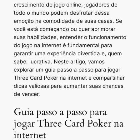
crescimento do jogo online, jogadores de
todo o mundo podem desfrutar dessa
emoção na comodidade de suas casas. Se
você está começando ou quer aprimorar
suas habilidades, entender o funcionamento
do jogo na internet é fundamental para
garantir uma experiência divertida e, quem
sabe, lucrativa. Neste artigo, vamos
explorar um guia passo a passo para jogar
Three Card Poker na internet e compartilhar
dicas valiosas para aumentar suas chances
de vencer.
Guia passo a passo para
jogar Three Card Poker na
internet